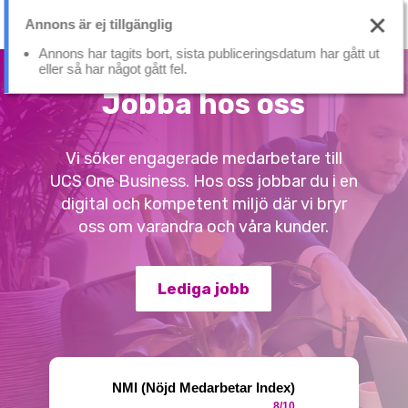
Skip
Menu
Annons är ej tillgänglig
to
main
Annons har tagits bort, sista publiceringsdatum har gått ut
content
eller så har något gått fel.
Jobba hos oss
Vi söker engagerade medarbetare till
UCS One Business. Hos oss jobbar du i en
digital och kompetent miljö där vi bryr
oss om varandra och våra kunder.
Lediga jobb
NMI (Nöjd Medarbetar Index)
8/10