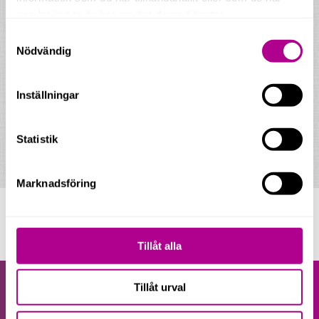
Lättanvänt och överskådligt
samlat in när du har använt deras tjänster.
Tydliga rapporter, fotofunktion för
Samtyckesval
kvittoinläsning
Nödvändig
Modern
Uppdateras kontinuerligt med nya funktioner
Molnbaserad plattform
Inställningar
Möjligt att göra betalningar från programmet
med Bokios egna bank
Bra support
Statistik
Enkla processer
Integrerat företagskonto och betalkort
Marknadsföring
Kontakta oss
Tillåt alla
Våra tjänster
Tillåt urval
Redovisning