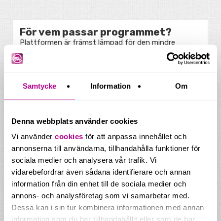
För vem passar programmet?
Plattformen är främst lämpad för den mindre
företagaren. Det är ett smart program som gör
bokföringen okomplicerad och effektiv. I och med att
Bokio sköts helt digitalt får företagaren med fördel
en god överblick av bokföringen, allting går att samla
Samtycke
Information
Om
på ett och samma ställe. Plattformen erbjuder också
en funktion med dina egna mallar för specifika
utgifter vilket sparar tid och processen blir smidigare.
Denna webbplats använder cookies
Det är ett enkelt program som är utformat att passa
Vi använder
cookies
för att anpassa innehållet och
egenföretagaren som vill vara delaktig. Pedagogiska
annonserna till användarna, tillhandahålla funktioner för
guider, fräscht gränssnitt samt ständigt
sociala medier och analysera vår trafik. Vi
uppdaterade funktioner gör att bokföringen blir
vidarebefordrar även sådana identifierare och annan
effektiv och lämplig för småföretag och startups
information från din enhet till de sociala medier och
som vill spara tid.
annons- och analysföretag som vi samarbetar med.
Dessa kan i sin tur kombinera informationen med annan
Fördelar
information som du har tillhandahållit eller som de har