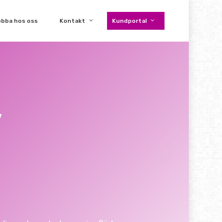
obba hos oss
Kontakt
Kundportal
v