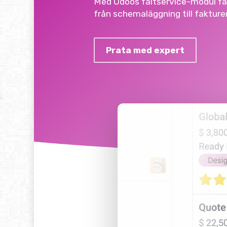
Med
Odoos
fältservice-modul
få
från
schemaläggning
till
fakturer
Prata med expert