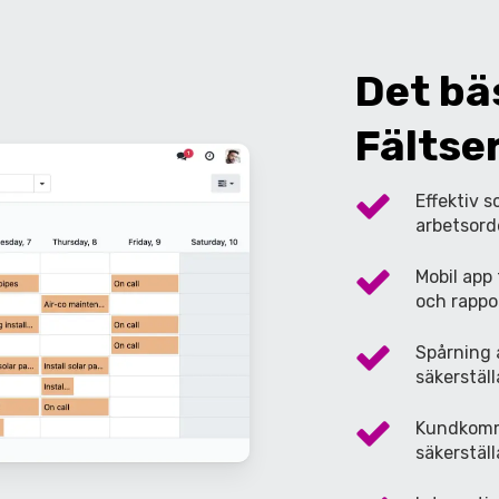
Det
bä
Fältse
Effektiv 
arbetsorde
Mobil
app
och rappo
Spårning 
säkerstäl
Kundkommu
säkerstäl