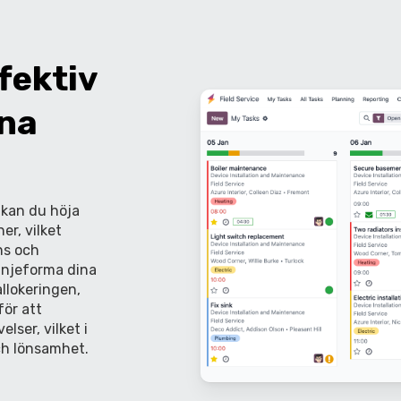
fektiv
ina
 kan du höja
er, vilket
ns och
injeforma dina
allokeringen,
för att
elser, vilket i
och lönsamhet.