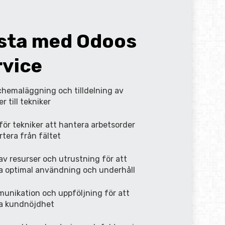
sta
med
Odoos
rvice
schemaläggning och tilldelning av
r till
tekniker
för tekniker att hantera arbetsorder
rtera från
f
ältet
av resurser och utrustning för att
la optimal användning och
underhåll
nikation och uppföljning för att
la
kundnöjdhet