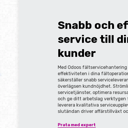
Snabb
och
ef
service
till
d
kunder
Med
Odoos
fältservicehantering
effektiviteten i dina fältoperation
säkerställer snabb servicelevera
överlägsen kundnöjdhet. Ströml
servicetjänster, optimera resurs
och ge di
tt arbetslag
verktygen 
leverera
kvalitativa
serviceupplev
slutändan driver affärstillväxt 
Prata med expert