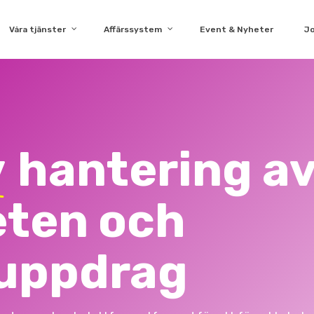
Våra tjänster
Affärssystem
Event & Nyheter
J
v
hantering a
eten och
euppdrag