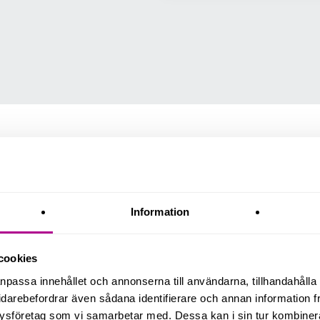
fungerar fältservice i 
Information
cookies
anpassa innehållet och annonserna till användarna, tillhandahålla 
idarebefordrar även sådana identifierare och annan information frå
Arbetsor
1
ysföretag som vi samarbetar med. Dessa kan i sin tur kombine