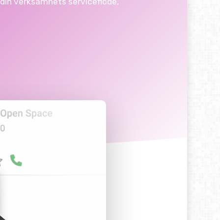
din
verksamhets
serviceflöde,