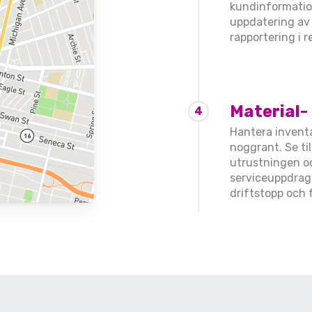
kundinformation
uppdatering av 
rapportering i r
Material-
4
Hantera invent
noggrant. Se ti
utrustningen oc
serviceuppdrage
driftstopp och 