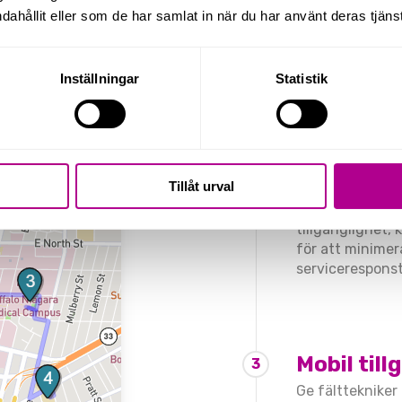
Skapa, tilldela
dahållit eller som de har samlat in när du har använt deras tjänst
serviceförfrågni
nödvändig info
jobbspec och pl
Inställningar
Statistik
Schemaläg
2
Tillåt urval
Optimera tekni
effektivitet. Ti
tillgänglighet,
för att minimer
serviceresponst
Mobil till
3
Ge fälttekniker 