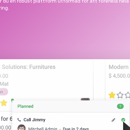
r
du
en
robust
plattform
utformad
för
att
förenkla
hela
ing.