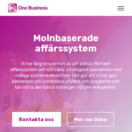
Skip
Menu
to
main
content
Molnbaserade
affärssystem
Vi har lång erfarenhet av att jobba i flertalet
affärssystem och ett nära, strategiskt samarbete med
många systemleverantörer. Det gör att vi har god
kännedom om systemens styrkor och svagheter och
kan hitta den bästa lösningen för din verksamhet.
Kontakta oss
Mer om Odoo