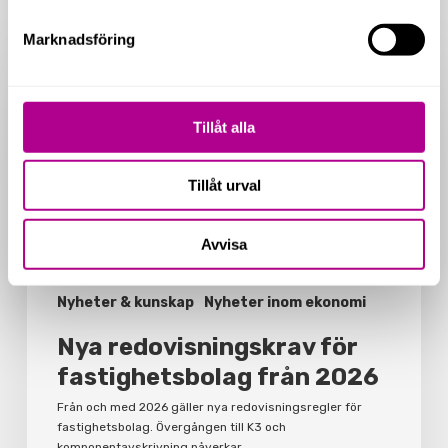
Related Posts
Marknadsföring
Nya
redovisningskrav
för
fastighetsbolag
Tillåt alla
från
2026
Tillåt urval
Avvisa
Nyheter & kunskap
Nyheter inom ekonomi
Nya redovisningskrav för
fastighetsbolag från 2026
Från och med 2026 gäller nya redovisningsregler för
fastighetsbolag. Övergången till K3 och
komponentavskrivning påverkar…