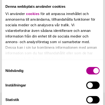
Denna webbplats använder cookies
Vi använder
cookies
för att anpassa innehållet och
annonserna till användarna, tillhandahålla funktioner för
Ludvig Worge
sociala medier och analysera vår trafik. Vi
vidarebefordrar även sådana identifierare och annan
Försäljningschef
information från din enhet till de sociala medier och
073-505 90 49
annons- och analysföretag som vi samarbetar med.
ludvig.worge@ucsone.se
Dessa kan i sin tur kombinera informationen med annan
information som du har tillhandahållit eller som de har
samlat in när du har använt deras tjänster.
Samtyckesval
Nödvändig
Inställningar
Statistik