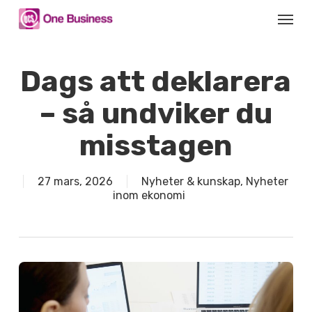
Skip
Menu
to
main
content
Dags att deklarera
– så undviker du
misstagen
27 mars, 2026
Nyheter & kunskap
,
Nyheter
inom ekonomi