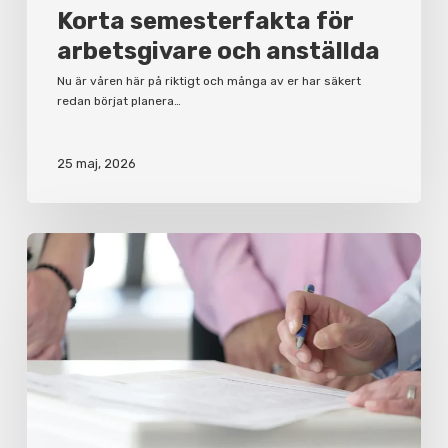
Korta semesterfakta för
arbetsgivare och anställda
Nu är våren här på riktigt och många av er har säkert
redan börjat planera…
25 maj, 2026
Varför
du
bör
ha
ett
aktieägaravtal