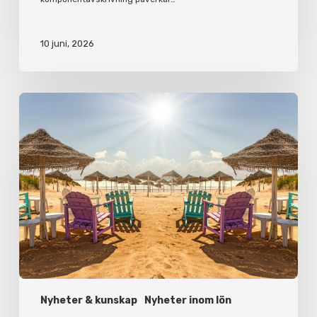
10 juni, 2026
Korta
semesterfakta
för
arbetsgivare
och
anställda
Nyheter & kunskap
Nyheter inom lön