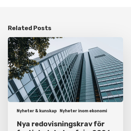
Related Posts
Nya
redovisningskrav
för
fastighetsbolag
från
2026
Nyheter & kunskap
Nyheter inom ekonomi
Nya redovisningskrav för