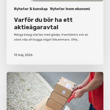
Nyheter & kunskap
Nyheter inom ekonomi
Varför du bör ha ett
aktieägaravtal
Många bolag startas med glädje, framtidstro och en
stark vilja att bygga något tillsammans. Ofta…
13 maj, 2026
Anställa
sommarpersonal
–
detta
behöver
du
ha
koll