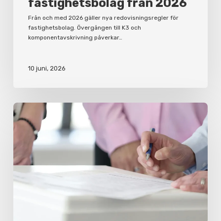
fastighetsbolag från 2026
Från och med 2026 gäller nya redovisningsregler för
fastighetsbolag. Övergången till K3 och
komponentavskrivning påverkar…
10 juni, 2026
Varför
du
bör
ha
ett
aktieägaravtal