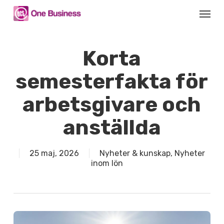
Skip
Menu
to
main
content
Korta
semesterfakta för
arbetsgivare och
anställda
25 maj, 2026
Nyheter & kunskap
,
Nyheter
inom lön