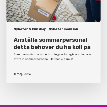
på
Nyheter & kunskap
Nyheter inom lön
Anställa sommarpersonal –
detta behöver du ha koll på
Sommaren närmar sig och många arbetsgivare planerar
att ta in sommarpersonal. Här har vi samlat…
11 maj, 2026