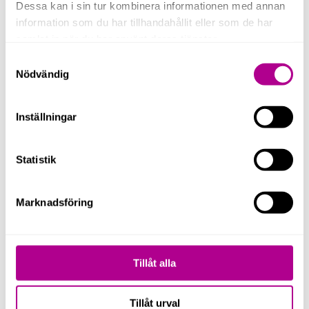
Dessa kan i sin tur kombinera informationen med annan
Genom att kryssa i rutan godkänner du att vi lagrar
information som du har tillhandahållit eller som de har
och behandlar dina uppgifter enligt vår
samlat in när du har använt deras tjänster.
integritetspolicy
.
Samtyckesval
Nödvändig
Skicka
Inställningar
Statistik
Marknadsföring
Tillåt alla
Tillåt urval