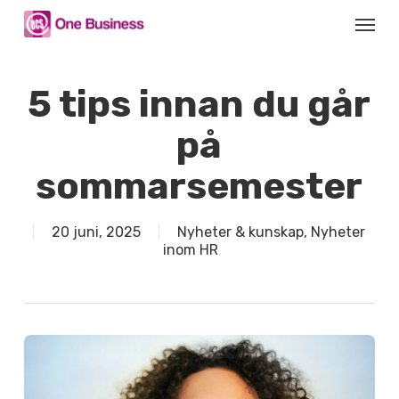
Skip
Menu
to
main
content
5 tips innan du går
på
sommarsemester
20 juni, 2025
Nyheter & kunskap
,
Nyheter
inom HR