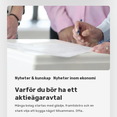
Varför
du
bör
ha
ett
aktieägaravtal
Nyheter & kunskap
Nyheter inom ekonomi
Varför du bör ha ett
aktieägaravtal
Många bolag startas med glädje, framtidstro och en
stark vilja att bygga något tillsammans. Ofta…