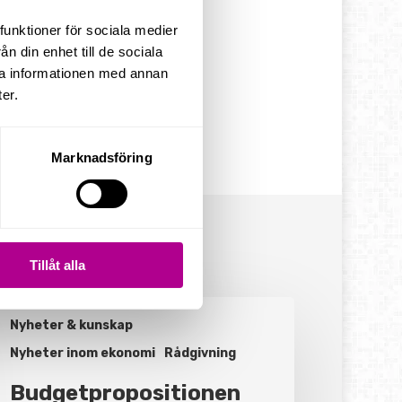
funktioner för sociala medier
n din enhet till de sociala
ra informationen med annan
er.
Marknadsföring
Tillåt alla
dgetpropositionen
r
Nyheter & kunskap
21
Nyheter inom ekonomi
Rådgivning
anligt
or
Budgetpropositionen