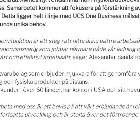
. Samarbetet kommer att fokusera på förstärkning a
. Detta ligger helt i linje med UCS One Business målsätt
kunds unika behov.
omifunktion är ett steg i att hitta ännu bättre arbets
konomiansvarig som jobbar närmare både vår ledning o
 tätt och effektivt arbetssätt,
säger Alexander Sandströ
kvarubolag som erbjuder mjukvara för att genomföra v
g och fysiska produkter på distans.
kunder i över 60 länder, har kontor i USA och sitt huv
beta med oss är ett bevis på att vårt erbjudande är rel
ortsatta utveckling och är stolta över det förtroende v