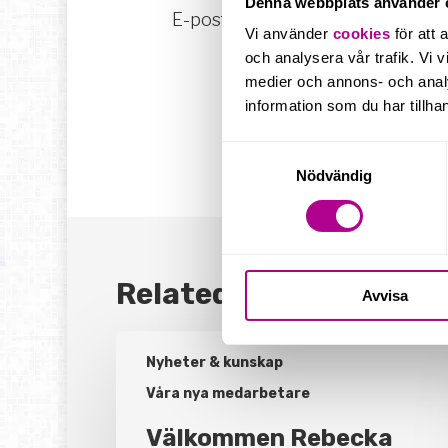
Denna webbplats använder 
E-post:
maria.hedvall@ucsone.se
Vi använder
cookies
för att 
och analysera vår trafik. Vi v
medier och annons- och anal
information som du har tillhan
Samtyckesval
Nödvändig
Related Posts
Avvisa
Välkommen
Rebecka
Nyheter & kunskap
Ladén,
Våra nya medarbetare
ny
ekonomikonsult
Välkommen Rebecka