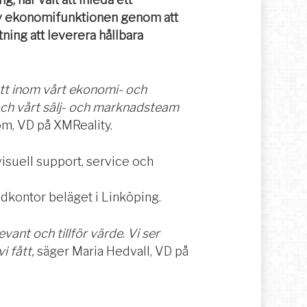
v ekonomifunktionen genom att
ning att leverera hållbara
sätt inom vårt ekonomi- och
ch vårt sälj- och marknadsteam
m, VD på XMReality.
isuell support, service och
udkontor beläget i Linköping.
evant och tillför värde
.
Vi ser
i fått,
säger Maria Hedvall, VD på