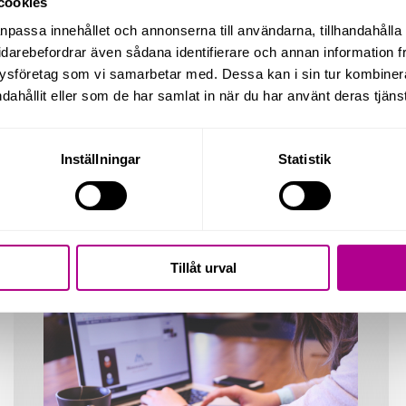
cookies
anpassa innehållet och annonserna till användarna, tillhandahålla 
idarebefordrar även sådana identifierare och annan information frå
ysföretag som vi samarbetar med. Dessa kan i sin tur kombine
dahållit eller som de har samlat in när du har använt deras tjänst
Inställningar
Statistik
Tillåt urval
Förenkla
Bu
din
fö
tjänstepension
20
med
ov
Pensure
st