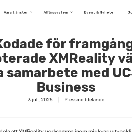
Våra tjänster
Affärssystem
Event & Nyheter
J
Kodade för framgång
terade XMReality väl
da samarbete med UC
Business
3 juli, 2025
Pressmeddelande
ela att XMReality, verksamma inom mjukvaruutveckling,