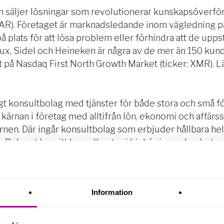
 säljer lösningar som revolutionerar kunskapsöverförin
AR). Företaget är marknadsledande inom vägledning p
 plats för att lösa problem eller förhindra att de upps
lux, Sidel och Heineken är några av de mer än 150 kund
 på Nasdaq First North Growth Market (ticker: XMR). 
igt konsultbolag med tjänster för både stora och små 
ärnan i företag med alltifrån lön, ekonomi och affärs
nen. Där ingår konsultbolag som erbjuder hållbara hel
 Bolaget har sitt huvudkontor i Linköping och arbetar 
er. UCS One Business är en del av
UCS Group
.
Information
tet, vänligen kontakta:
ness