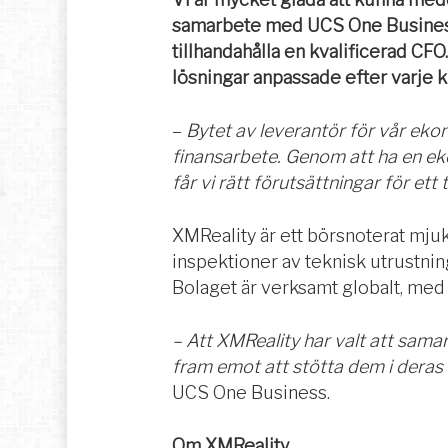
samarbete med UCS One Business
tillhandahålla en kvalificerad CFO
lösningar anpassade efter varje 
–
Bytet av leverantör för vår ekon
finansarbete. Genom att ha en e
får vi rätt förutsättningar för ett
XMReality är ett börsnoterat mju
inspektioner av teknisk utrustnin
Bolaget är verksamt globalt, med 
– Att XMReality har valt att samar
fram emot att stötta dem i deras f
UCS One Business.
Om XMReality