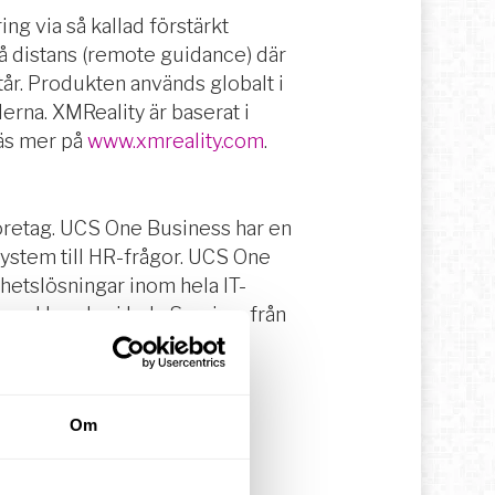
g via så kallad förstärkt
å distans (remote guidance) där
tår. Produkten används globalt i
erna. XMReality är baserat i
Läs mer på
www.xmreality.com
.
företag. UCS One Business har en
system till HR-frågor. UCS One
hetslösningar inom hela IT-
med kunder i hela Sverige, från
Om