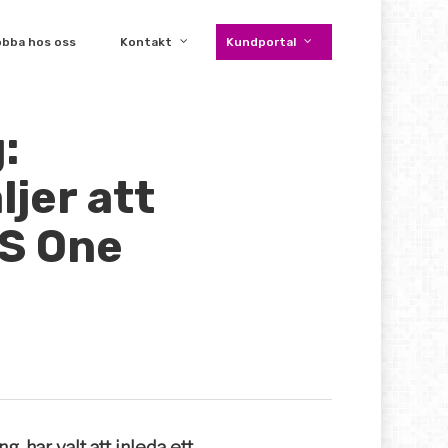
obba hos oss
Kontakt
Kundportal
:
jer att
S One
 har valt att inleda ett