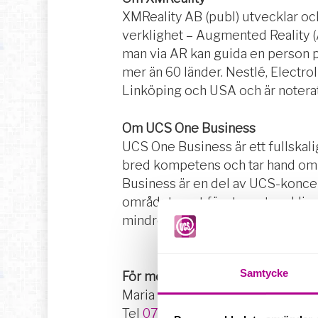
XMReality AB (publ) utvecklar och
verklighet – Augmented Reality (
man via AR kan guida en person på
mer än 60 länder. Nestlé, Electro
Linköping och USA och är noterat
Om UCS One Business
UCS One Business är ett fullskal
bred kompetens och tar hand om k
Business är en del av UCS-koncer
området samt företagsutveckling.
mindre bolag till större koncern
Samtycke
För mer information kring samarbe
Maria Hedvall, VD, UCS One Busi
Tel
070-400 54 53