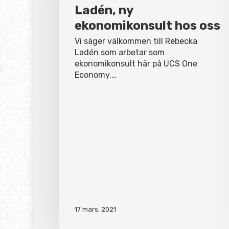
hos
Ladén, ny
oss
ekonomikonsult hos oss
Vi säger välkommen till Rebecka
Ladén som arbetar som
ekonomikonsult här på UCS One
Economy.…
17 mars, 2021