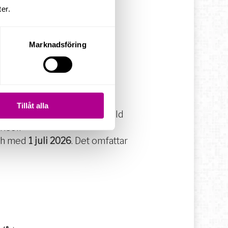
er.
l 20 %
genomförs inte.
Marknadsföring
Tillåt alla
 31 december 2027
. En särskild
riser.
ch med
1 juli 2026
. Det omfattar