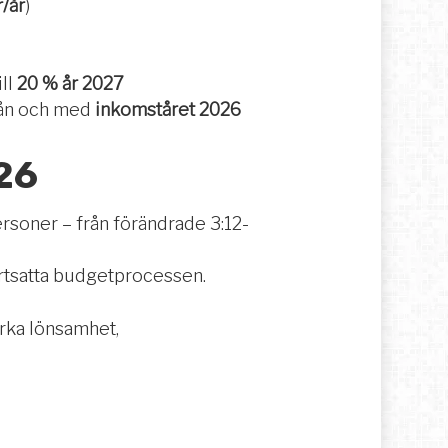
r/år
)
ill
20 % år 2027
rån och med
inkomståret 2026
26
rsoner – från förändrade 3:12-
ortsatta budgetprocessen.
erka lönsamhet,