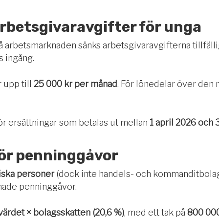
 arbetsgivaravgifter för unga
å arbetsmarknaden sänks arbetsgivaravgifterna tillfällig
ts ingång.
 upp till
25 000 kr per månad
. För lönedelar över den n
för ersättningar som betalas ut mellan
1 april 2026 och
ör penninggåvor
diska personer
(dock inte handels- och kommanditbolag 
mnade penninggåvor.
ärdet × bolagsskatten (20,6 %)
, med ett tak på
800 000