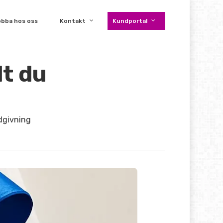
obba hos oss
Kontakt
Kundportal
t du
dgivning