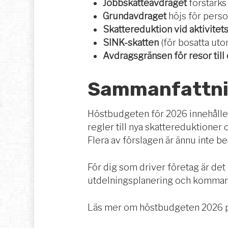
Jobbskatteavdraget
förstärks
Grundavdraget
höjs för perso
Skattereduktion vid aktivitet
SINK-skatten
(för bosatta uto
Avdragsgränsen för resor till 
Sammanfattni
Höstbudgeten för 2026 innehåller
regler till nya skattereduktioner 
Flera av förslagen är ännu inte b
För dig som driver företag är det
utdelningsplanering och kommand
Läs mer om höstbudgeten 2026 