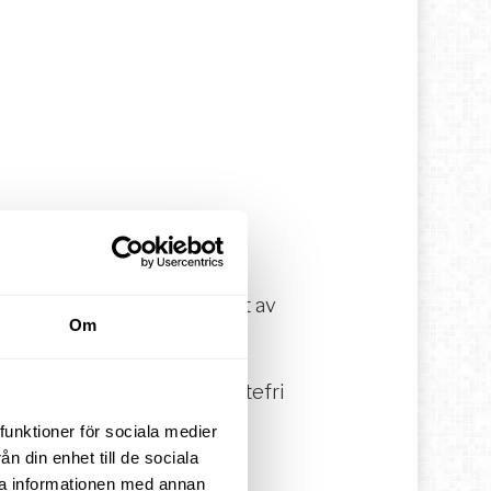
 2026
, men ersätts samtidigt av
Om
ed bibehållen rätt till skattefri
funktioner för sociala medier
n din enhet till de sociala
ra informationen med annan