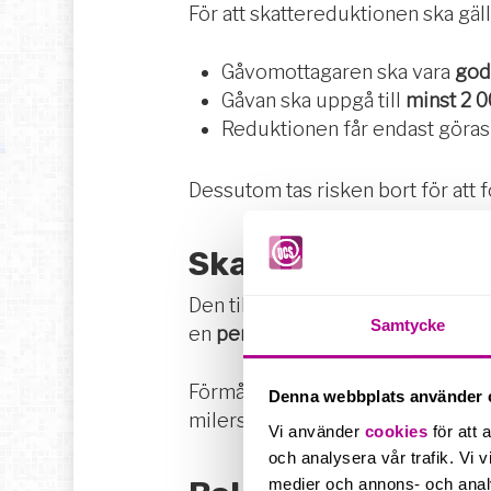
För att skattereduktionen ska gäl
Gåvomottagaren ska vara
god
Gåvan ska uppgå till
minst 2 0
Reduktionen får endast göra
Dessutom tas risken bort för att 
Skattefri laddnin
Den tillfälliga skattefriheten för
Samtycke
en
permanent skattefrihet från 1 
Förmånsbilar som är
laddhybride
Denna webbplats använder 
milersättning. För rena elbilar so
Vi använder
cookies
för att 
och analysera vår trafik. Vi v
medier och annons- och anal