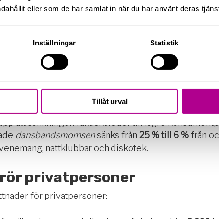
dahållit eller som de har samlat in när du har använt deras tjänst
lagsskatten och expansionsfondsskatten från
20,6 % til
ar på 20,6 %
tills vidare.
Inställningar
Statistik
mrådet:
Tillåt urval
älligt från
12 % till 6 %
under perioden
1 april 2026 –
upp att sänkningen faktiskt leder till lägre konsumentp
lade
dansbandsmomsen
sänks från
25 % till 6 %
från o
sevenemang, nattklubbar och diskotek.
rör privatpersoner
ttnader för privatpersoner: