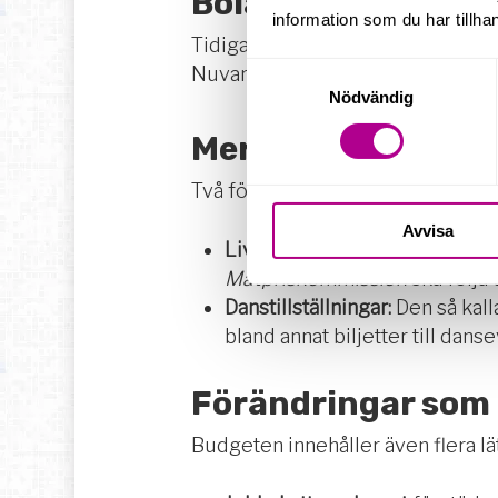
Bolagsskatt
information som du har tillhan
Tidigare förslag om att sänka bo
Samtyckesval
Nuvarande procentsats
ligger kv
Nödvändig
Mervärdesskatt
Två förändringar görs på momso
Avvisa
Livsmedel:
Momsen sänks tillf
Matpriskommission
ska följa 
Danstillställningar:
Den så kal
bland annat biljetter till dan
Förändringar som 
Budgeten innehåller även flera lä