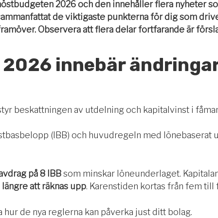
höstbudgeten 2026 och den innehåller flera nyheter s
sammanfattat de viktigaste punkterna för dig som driver
framöver. Observera att flera delar fortfarande är försl
2026 innebär ändringar 
styr beskattningen av utdelning och kapitalvinst i fåma
tbasbelopp (IBB) och huvudregeln med lönebaserat und
 avdrag på 8 IBB
som minskar löneunderlaget. Kapitala
ängre att räknas upp
. Karenstiden kortas från fem till f
 hur de nya reglerna kan påverka just ditt bolag.