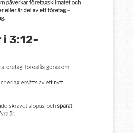
om påverkar företagsklimatet och
 eller är del av ett företag –
ag.
i 3:12-
nsföretag, föreslås göras om i
erlag ersätts av ett nytt
ndelskravet slopas, och
sparat
yra år.