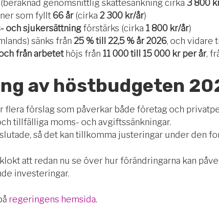
 (beräknad genomsnittlig skattesänkning cirka
3 800 k
ner som fyllt
66 år
(cirka
2 300 kr/år
)
s- och sjukersättning
förstärks (cirka
1 800 kr/år
)
mlands) sänks från
25 % till 22,5 % år 2026
, och vidare t
och från arbetet
höjs från
11 000 till 15 000 kr per år
, f
ng av höstbudgeten 20
 flera förslag som påverkar både företag och privatpe
och tillfälliga moms- och avgiftssänkningar.
eslutade, så det kan tillkomma justeringar under den f
 klokt att redan nu se över hur förändringarna kan påv
e investeringar.
på
regeringens hemsida
.