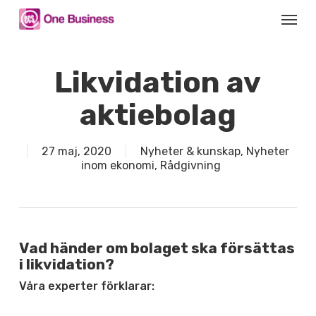
Skip
Menu
to
main
content
Likvidation av
aktiebolag
27 maj, 2020
Nyheter & kunskap
,
Nyheter
inom ekonomi
,
Rådgivning
Vad händer om bolaget ska försättas
i likvidation?
Våra experter förklarar: