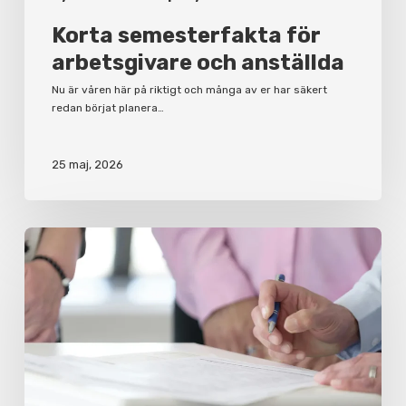
Korta semesterfakta för
arbetsgivare och anställda
Nu är våren här på riktigt och många av er har säkert
redan börjat planera…
25 maj, 2026
Varför
du
bör
ha
ett
aktieägaravtal