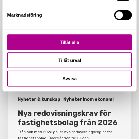
Related Posts
Marknadsföring
Nya
redovisningskrav
för
Tillåt alla
fastighetsbolag
från
2026
Tillåt urval
Avvisa
Nyheter & kunskap
Nyheter inom ekonomi
Nya redovisningskrav för
fastighetsbolag från 2026
Från och med 2026 gäller nya redovisningsregler för
fastighetsbolag. Övergången till K3 och