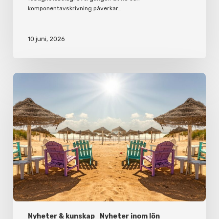
komponentavskrivning påverkar…
10 juni, 2026
Korta
semesterfakta
för
arbetsgivare
och
anställda
Nyheter & kunskap
Nyheter inom lön