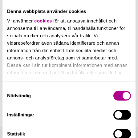
med avdrag för det anskaffningsvärde man haft
för aktierna i bolaget, redovisas som en
Denna webbplats använder cookies
reavinst.
Vi använder
cookies
för att anpassa innehållet och
annonserna till användarna, tillhandahålla funktioner för
(9)
Ett alternativ till likvidation av bolaget kan
sociala medier och analysera vår trafik. Vi
vara en s.k.
snabbavveckling
. Detta innebär att
vidarebefordrar även sådana identifierare och annan
man i stället för att sätta bolaget i likvidation
information från din enhet till de sociala medier och
säljer aktierna till någon vars verksamhet är att
annons- och analysföretag som vi samarbetar med.
Dessa kan i sin tur kombinera informationen med annan
starta och avveckla aktiebolag. Köparen ordnar
information som du har tillhandahållit eller som de har
sedan med likvidationen.
samlat in när du har använt deras tjänster.
Samtyckesval
Nödvändig
Inställningar
Statistik