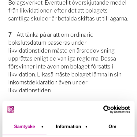
Bolagsverket. Eventuellt överskjutande medel
från likvidationen efter det att bolagets
samtliga skulder är betalda skiftas ut till ägarna.
7
Att tänka på är att om ordinarie
bokslutsdatum passeras under
likvidationstiden måste en årsredovisning
upprättas enligt de vanliga reglerna. Dessa
försvinner inte även om bolaget försatts i
likvidation. Likaså måste bolaget lämna in sin
inkomstdeklaration även under
likvidationstiden.
8
För ägarnas del likställs likvidationen vid en
avyttring av aktierna. Det innebär att de medel
som eventuellt finns kvar efter likvidationen
Samtycke
Information
Om
skiftas ut till ägarna. Beloppet som skiftas ut,