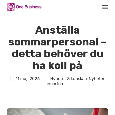
Skip
Menu
to
main
content
Anställa
sommarpersonal –
detta behöver du
ha koll på
11 maj, 2026
Nyheter & kunskap
,
Nyheter
inom lön