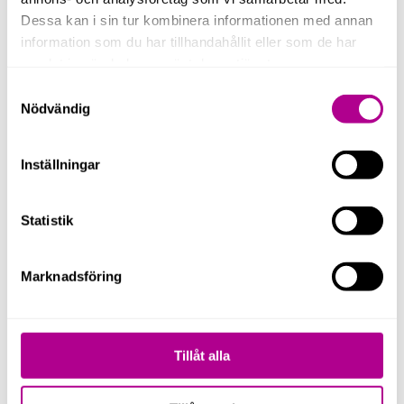
Dessa kan i sin tur kombinera informationen med annan
Genom att kryssa i rutan godkänner du att vi lagrar
information som du har tillhandahållit eller som de har
och behandlar dina uppgifter enligt vår
samlat in när du har använt deras tjänster.
integritetspolicy
.
Samtyckesval
Nödvändig
Skicka
Inställningar
Statistik
Marknadsföring
Tillåt alla