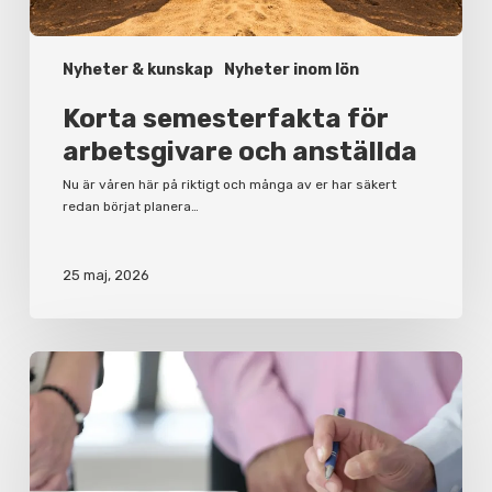
Nyheter & kunskap
Nyheter inom lön
Korta semesterfakta för
arbetsgivare och anställda
Nu är våren här på riktigt och många av er har säkert
redan börjat planera…
25 maj, 2026
Varför
du
bör
ha
ett
aktieägaravtal