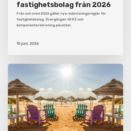
fastighetsbolag från 2026
Från och med 2026 gäller nya redovisningsregler för
fastighetsbolag. Övergången till K3 och
komponentavskrivning påverkar…
10 juni, 2026
Korta
semesterfakta
för
arbetsgivare
och
anställda