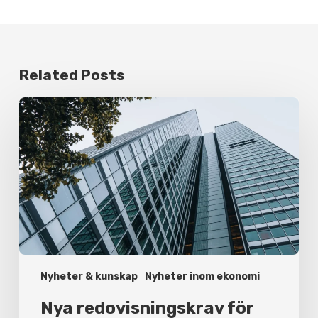
Related Posts
Nya
redovisningskrav
för
fastighetsbolag
från
2026
Nyheter & kunskap
Nyheter inom ekonomi
Nya redovisningskrav för