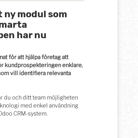
lt ny modul som
smarta
ppen har nu
at för att hjälpa företag att
gör kundprospekteringen enklare,
om vill identifiera relevanta
år du och ditt team möjligheten
eknologi med enkel användning
tt Odoo CRM-system.