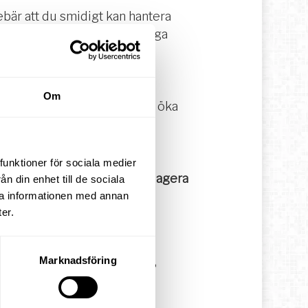
bär att du smidigt kan hantera
den senaste och mest pålitliga
med uppdaterade och aktuella
Om
ljningsprocess och på sikt öka
ktering och skapar fler
funktioner för sociala medier
atadrivna beslut och snabbt agera
n din enhet till de sociala
ra informationen med annan
er.
Marknadsföring
isera prospekteringsarbetet?