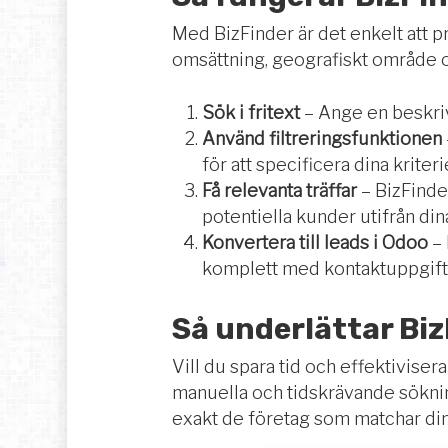
Med BizFinder är det enkelt att p
omsättning, geografiskt område o
Sök i fritext
– Ange en beskriv
Använd filtreringsfunktionen
för att specificera dina kriteri
Få relevanta träffar
– BizFinde
potentiella kunder utifrån dina
Konvertera till leads i Odoo
–
komplett med kontaktuppgifter
Så underlättar Bi
Vill du spara tid och effektiviser
manuella och tidskrävande sökning
exakt de företag som matchar di