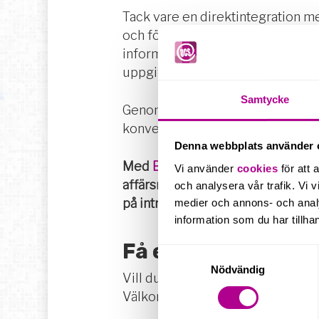
Tack vare en direktintegration m
och följa upp potentiella kunder 
informationen om företag i Sverig
uppgifter.
Samtycke
Genom snabbare och mer precisa 
konverteringsgraden. Allt för att ta
Denna webbplats använder 
Med
BizFinder
får du och ditt sä
Vi använder
cookies
för att 
affärsmöjligheter. Genom att utny
och analysera vår trafik. Vi v
på intressanta leads.
medier och annons- och anal
information som du har tillhan
Få en demo i BizFi
Samtyckesval
Nödvändig
Vill du veta mer om hur UCS One a
Välkommen att kontakta vår affä