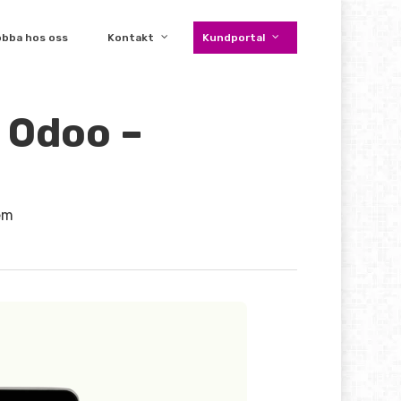
obba hos oss
Kontakt
Kundportal
 Odoo –
em