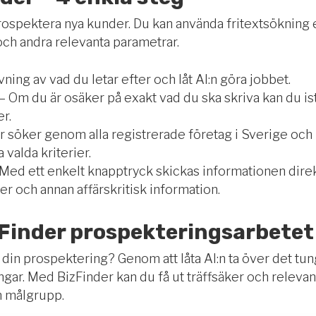
rospektera nya kunder. Du kan använda fritextsökning el
ch andra relevanta parametrar.
ning av vad du letar efter och låt AI:n göra jobbet.
– Om du är osäker på exakt vad du ska skriva kan du ist
er.
r söker genom alla registrerade företag i Sverige och
 valda kriterier.
 Med ett enkelt knapptryck skickas informationen direk
 och annan affärskritisk information.
zFinder prospekteringsarbetet
a din prospektering? Genom att låta AI:n ta över det tu
ar. Med BizFinder kan du få ut träffsäker och relevant 
n målgrupp.