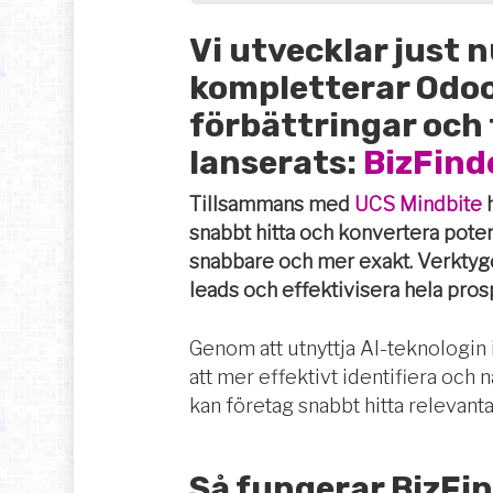
Vi utvecklar just 
k
ompletterar Odoo
förbättringar och 
lanserats:
BizFind
Tillsammans med
UCS Mindbite
h
snabbt hitta och konvertera pote
snabbare och mer exakt. Verktyget
leads och effektivisera hela pro
Genom att utnyttja AI-teknologin 
att mer e
ffektivt identifiera och n
kan företag snabbt hitta relevan
Så fungerar BizFin