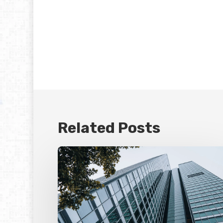
Related Posts
Nya
redovisningskrav
för
fastighetsbolag
från
2026