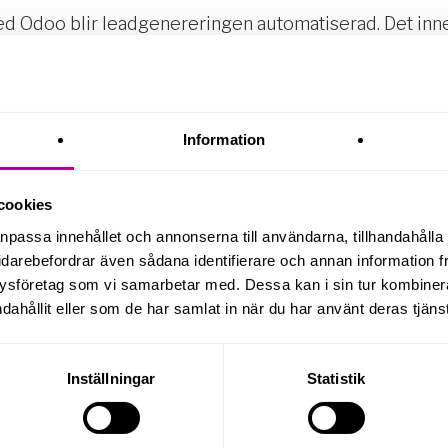
ed Odoo blir leadgenereringen automatiserad. Det inne
utan onödiga mellansteg. Dessutom får du tillgång till 
e. På så sätt kan du säkerställa att du alltid arbetar 
Information
prospekteringsmetoder kan du effektivisera din försä
 försäljningen till nästa nivå.
cookies
ljteam ett kraftfullt verktyg som optimerar kundprospe
anpassa innehållet och annonserna till användarna, tillhandahålla 
ttja AI:s kapacitet och Odoo:s CRM-lösning kan du ta d
idarebefordrar även sådana identifierare och annan information frå
ysföretag som vi samarbetar med. Dessa kan i sin tur kombine
dahållit eller som de har samlat in när du har använt deras tjänst
nder
Inställningar
Statistik
pp och BizFinder kan hjälpa ditt företag att effektiv
rsutvecklare Arezo Ghannadan för en genomgång!