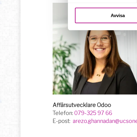
Avvisa
Affärsutvecklare Odoo
Telefon:
079-325 97 66
E-post:
arezo.ghannadan@ucsone