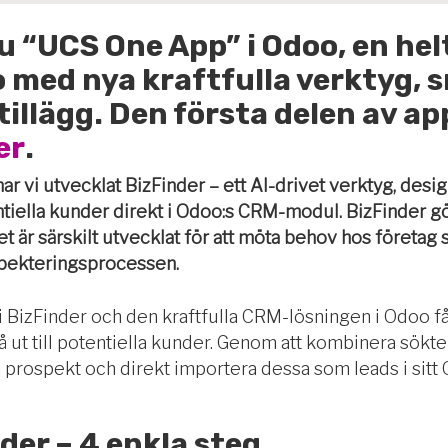
nu “UCS One App” i Odoo, en he
 med nya kraftfulla verktyg, 
tillägg
. Den första delen av a
er
.
ar vi utvecklat BizFinder – ett AI-drivet verktyg, design
ntiella kunder direkt i Odoo:s CRM-modul. BizFinder 
 är särskilt utvecklat för att möta behov hos företag s
spekteringsprocessen.
i BizFinder och den kraftfulla CRM-lösningen i Odoo f
å ut till potentiella kunder
. Genom att kombinera sökt
ta prospekt och direkt importera dessa som leads i si
der – 4 enkla steg