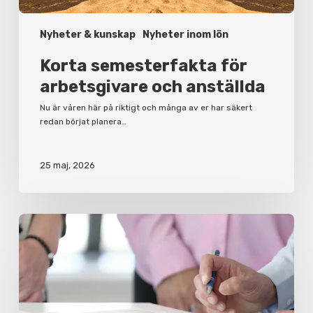
Nyheter & kunskap
Nyheter inom lön
Korta semesterfakta för
arbetsgivare och anställda
Nu är våren här på riktigt och många av er har säkert
redan börjat planera…
25 maj, 2026
Varför
du
bör
ha
ett
aktieägaravtal