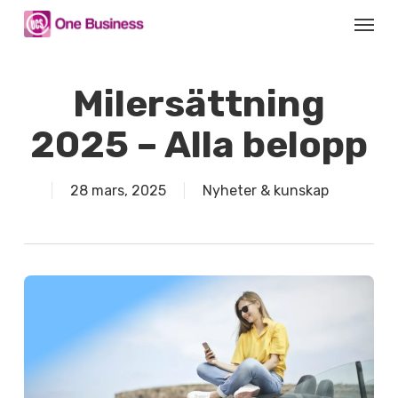
Skip
Menu
to
main
content
Milersättning
2025 – Alla belopp
28 mars, 2025
Nyheter & kunskap