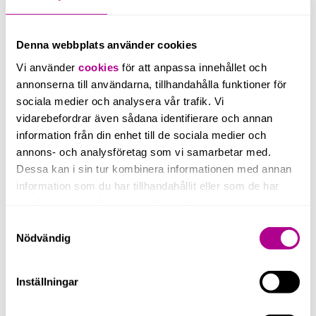
0 / 350
Denna webbplats använder cookies
Genom att kryssa i rutan godkänner du att vi lagrar
och behandlar dina uppgifter enligt vår
Vi använder
cookies
för att anpassa innehållet och
integritetspolicy
.
annonserna till användarna, tillhandahålla funktioner för
sociala medier och analysera vår trafik. Vi
Skicka
vidarebefordrar även sådana identifierare och annan
information från din enhet till de sociala medier och
annons- och analysföretag som vi samarbetar med.
Dessa kan i sin tur kombinera informationen med annan
information som du har tillhandahållit eller som de har
samlat in när du har använt deras tjänster.
Samtyckesval
Nödvändig
Inställningar