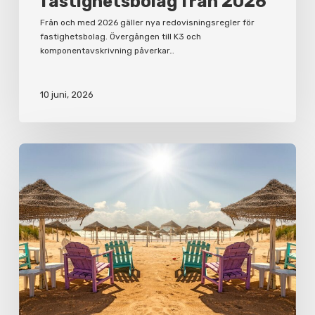
fastighetsbolag från 2026
Från och med 2026 gäller nya redovisningsregler för
fastighetsbolag. Övergången till K3 och
komponentavskrivning påverkar…
10 juni, 2026
Korta
semesterfakta
för
arbetsgivare
och
anställda