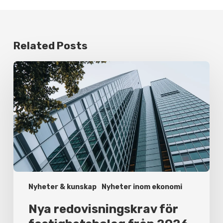
Related Posts
Nya
redovisningskrav
för
fastighetsbolag
från
2026
Nyheter & kunskap
Nyheter inom ekonomi
Nya redovisningskrav för