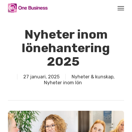
Skip
Menu
to
main
content
Nyheter inom
lönehantering
2025
27 januari, 2025
Nyheter & kunskap
,
Nyheter inom lön