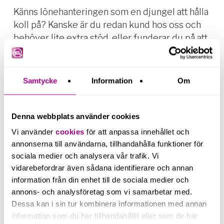
Känns lönehanteringen som en djungel att hålla
koll på? Kanske är du redan kund hos oss och
behöver lite extra stöd, eller funderar du på att
ta hjälp med lönearbetet? Oavsett situation,
finns vi här för att hjälpa dig – tveka inte att höra
av dig! Här kan du
läsa mer om våra lönetjänster
Samtycke
Information
Om
!
Denna webbplats använder cookies
Vi använder
cookies
för att anpassa innehållet och
annonserna till användarna, tillhandahålla funktioner för
sociala medier och analysera vår trafik. Vi
vidarebefordrar även sådana identifierare och annan
information från din enhet till de sociala medier och
annons- och analysföretag som vi samarbetar med.
Dessa kan i sin tur kombinera informationen med annan
information som du har tillhandahållit eller som de har