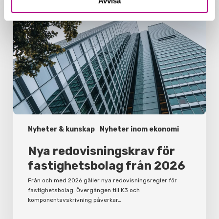
Avvisa
Nya
redovisningskrav
för
fastighetsbolag
från
2026
Nyheter & kunskap
Nyheter inom ekonomi
Nya redovisningskrav för
fastighetsbolag från 2026
Från och med 2026 gäller nya redovisningsregler för
fastighetsbolag. Övergången till K3 och
komponentavskrivning påverkar…