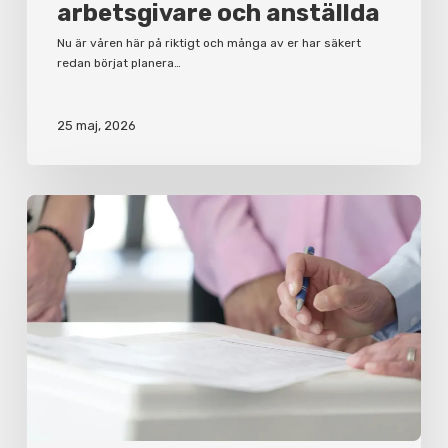
arbetsgivare och anställda
Nu är våren här på riktigt och många av er har säkert
redan börjat planera…
25 maj, 2026
Varför
du
bör
ha
ett
aktieägaravtal