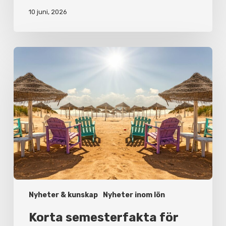
10 juni, 2026
Korta
semesterfakta
för
arbetsgivare
och
anställda
Nyheter & kunskap
Nyheter inom lön
Korta semesterfakta för