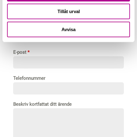
Tillåt urval
Vill du veta hur vi kan hjälpa ditt företag
Avvisa
med outsourcing av ekonomifunktioner?
Kontakta Sara eller fyll i formuläret nedan!
E-post
*
Telefonnummer
Beskriv kortfattat ditt ärende