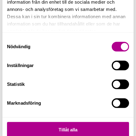
information från din enhet till de sociala medier och
annons- och analysföretag som vi samarbetar med.
Dessa kan i sin tur kombinera informationen med annan
“UCS One Business har haft ett stort
information som du har tillhandahållit eller som de har
samlat in när du har använt deras tjänster.
värde för mig i min roll. Detta
Samtyckesval
återspeglar ju givetvis ett stort värde
Nödvändig
för hela vårt företag. Om man värderar
Inställningar
fantastisk support och stort
engagemang så är UCS One Business
Statistik
helt klart ett säkert kort.”
Marknadsföring
Joel Nordin
Studio Manager
Tillåt alla