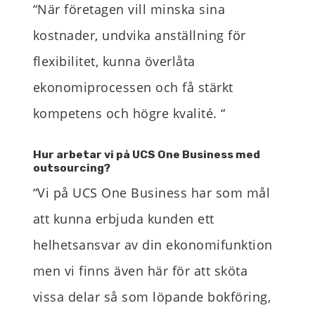
“
När företagen vill m
inska sina
kostnader
, undvika anställning för
flexibilitet
,
kunna
överlåta
ekonomi
process
en och få
stärkt
kompetens och högre
kvalité
.
“
Hur arbetar vi på UCS One Business med
outsourcing?
“
Vi på UCS
One
Business har som mål
att kunna erbjuda kunden ett
helhetsansvar
av din ekonomifunktion
men vi finns även här för att sköta
vissa delar så som löpande bokföring,