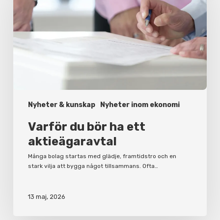
ha
ett
aktieägaravtal
Nyheter & kunskap
Nyheter inom ekonomi
Varför du bör ha ett
aktieägaravtal
Många bolag startas med glädje, framtidstro och en
stark vilja att bygga något tillsammans. Ofta…
13 maj, 2026