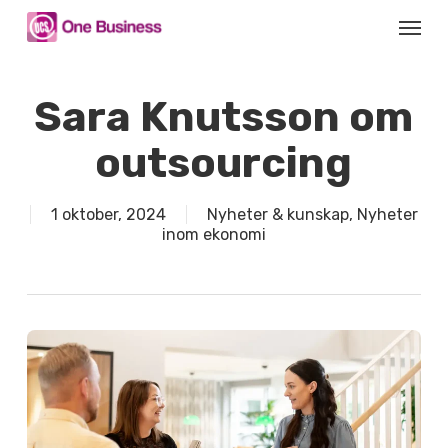
Skip
Menu
to
main
content
Sara Knutsson om
outsourcing
1 oktober, 2024
Nyheter & kunskap
,
Nyheter
inom ekonomi