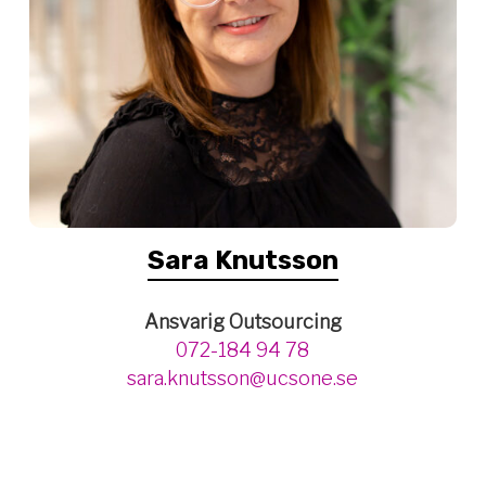
Sara Knutsson
Ansvarig Outsourcing
072-184 94 78
sara.knutsson@ucsone.se