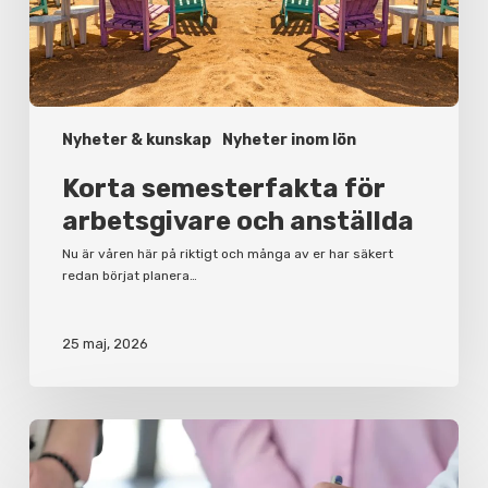
Nyheter & kunskap
Nyheter inom lön
Korta semesterfakta för
arbetsgivare och anställda
Nu är våren här på riktigt och många av er har säkert
redan börjat planera…
25 maj, 2026
Varför
du
bör