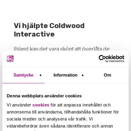
Vi
hjälpte
Coldwood
Interactive
Ibland kan det vara skönt att överlåta de
svåra bitarna till en partner och istället
fokusera på sin kärnverksamhet. Så tänkte
Coldwood Interactive när vi kom i kontakt
Samtycke
Information
Om
för några år sedan.
För Coldwood blev det aktuellt att ta hjälp
Denna webbplats använder cookies
med ekonomi- och lönehanteringen. Valet
Vi använder
cookies
för att anpassa innehållet och
föll då på oss.
annonserna till användarna, tillhandahålla funktioner för
Läs hela kundcaset
sociala medier och analysera vår trafik. Vi
vidarebefordrar även sådana identifierare och annan