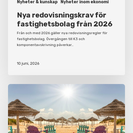
Nyheter & kunskap
Nyheter inom ekonomi
Nya redovisningskrav för
fastighetsbolag från 2026
Från och med 2026 gäller nya redovisningsregler för
fastighetsbolag. Övergången till K3 och
komponentavskrivning påverkar…
10 juni, 2026
Korta
semesterfakta
för
arbetsgivare
och
anställda