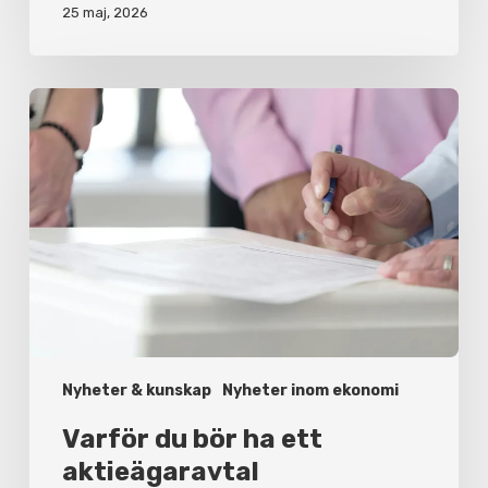
25 maj, 2026
Varför
du
bör
ha
ett
aktieägaravtal
Nyheter & kunskap
Nyheter inom ekonomi
Varför du bör ha ett
aktieägaravtal