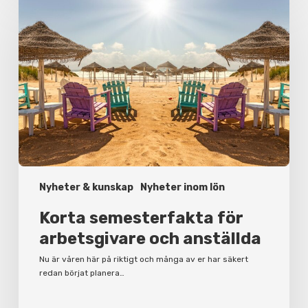
semesterfakta
för
arbetsgivare
och
anställda
Nyheter & kunskap
Nyheter inom lön
Korta semesterfakta för
arbetsgivare och anställda
Nu är våren här på riktigt och många av er har säkert
redan börjat planera…