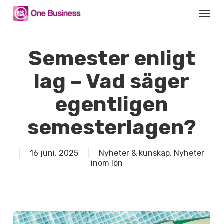
Skip
Menu
to
main
content
Semester enligt
lag – Vad säger
egentligen
semesterlagen?
16 juni, 2025
Nyheter & kunskap
,
Nyheter
inom lön