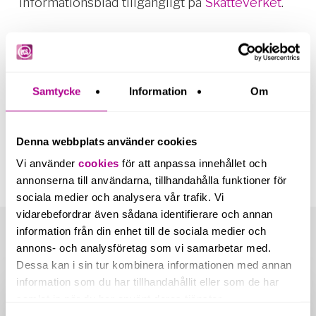
informationsblad tillgängligt på
Skatteverket
.
Tycker du att det låter krångligt?
Välkommen att kontakta oss eller läs mer om
hur vi kan hjälpa dig med
lönehanteringen här
!
Samtycke
Information
Om
Denna webbplats använder cookies
Vi använder
cookies
för att anpassa innehållet och
annonserna till användarna, tillhandahålla funktioner för
sociala medier och analysera vår trafik. Vi
vidarebefordrar även sådana identifierare och annan
information från din enhet till de sociala medier och
annons- och analysföretag som vi samarbetar med.
Related Posts
Dessa kan i sin tur kombinera informationen med annan
information som du har tillhandahållit eller som de har
Nya
samlat in när du har använt deras tjänster.
redovisningskrav
för