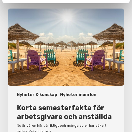
Korta
semesterfakta
för
arbetsgivare
och
anställda
Nyheter & kunskap
Nyheter inom lön
Korta semesterfakta för
arbetsgivare och anställda
Nu är våren här på riktigt och många av er har säkert
redan börjat planera…