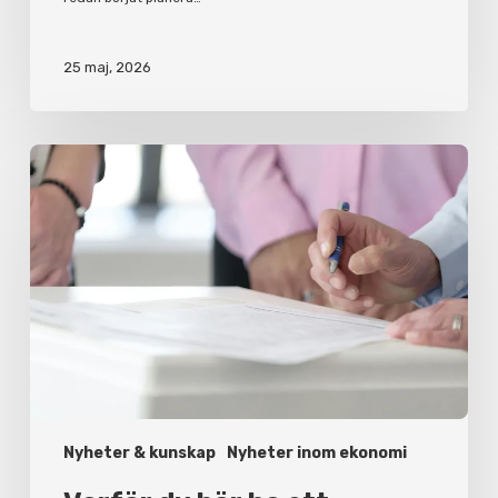
25 maj, 2026
Varför
du
bör
ha
ett
aktieägaravtal
Nyheter & kunskap
Nyheter inom ekonomi