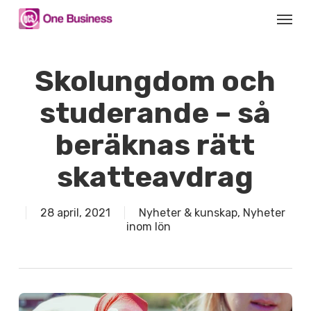
Skip
Menu
to
main
content
Skolungdom och
studerande – så
beräknas rätt
skatteavdrag
28 april, 2021
Nyheter & kunskap
,
Nyheter
inom lön