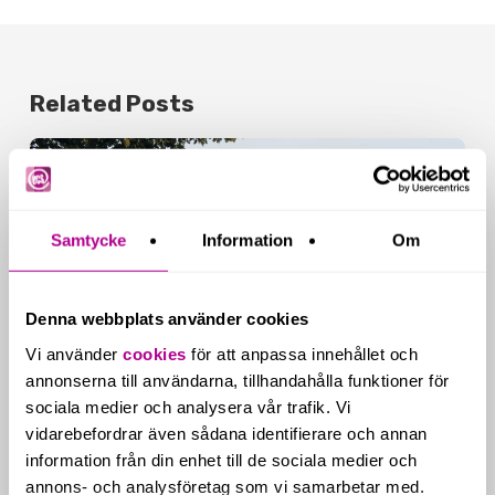
Related Posts
Nya
redovisningskrav
för
fastighetsbolag
från
Samtycke
Information
Om
2026
Denna webbplats använder cookies
Vi använder
cookies
för att anpassa innehållet och
annonserna till användarna, tillhandahålla funktioner för
sociala medier och analysera vår trafik. Vi
Nyheter & kunskap
Nyheter inom ekonomi
vidarebefordrar även sådana identifierare och annan
information från din enhet till de sociala medier och
Nya redovisningskrav för
annons- och analysföretag som vi samarbetar med.