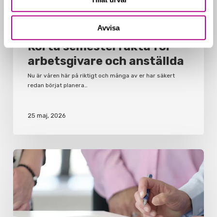
Nyheter & kunskap
Nyheter inom lön
Avvisa
Korta semesterfakta för
arbetsgivare och anställda
Nu är våren här på riktigt och många av er har säkert
redan börjat planera…
25 maj, 2026
Varför
du
bör
ha
ett
aktieägaravtal