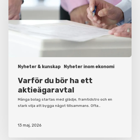
ha
ett
aktieägaravtal
Nyheter & kunskap
Nyheter inom ekonomi
Varför du bör ha ett
aktieägaravtal
Många bolag startas med glädje, framtidstro och en
stark vilja att bygga något tillsammans. Ofta…
13 maj, 2026