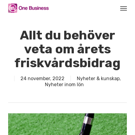
Skip
Menu
to
main
content
Allt du behöver
veta om årets
friskvårdsbidrag
24 november, 2022
Nyheter & kunskap
,
Nyheter inom lön