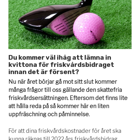
Du kommer väl ihåg
att lämna in
kvittona för friskvårdsbidraget
innan det är försent?
Nu när året börjar gå mot sitt slut kommer
många frågor till oss gällande den skattefria
friskvårdsersättningen.
Eftersom d
et finns lite
att hålla reda på så kommer
här
en liten
uppfräschning och påminnelse
.
För att
dina friskvårdskostnader för året
ska
kunna räknas till 2022 års friskvårds
bidrag