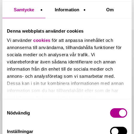
Samtycke
Information
Om
Denna webbplats använder cookies
Vi använder
cookies
för att anpassa innehållet och
annonserna till användarna, tillhandahålla funktioner för
Related Posts
sociala medier och analysera vår trafik. Vi
vidarebefordrar även sådana identifierare och annan
Nya
information från din enhet till de sociala medier och
redovisningskrav
för
annons- och analysföretag som vi samarbetar med.
fastighetsbolag
Dessa kan i sin tur kombinera informationen med annan
från
information som du har tillhandahållit eller som de har
2026
samlat in när du har använt deras tjänster.
Samtyckesval
Nödvändig
Inställningar