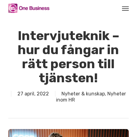
Skip
Menu
to
main
content
Intervjuteknik –
hur du fångar in
rätt person till
tjänsten!
27 april, 2022
Nyheter & kunskap
,
Nyheter
inom HR