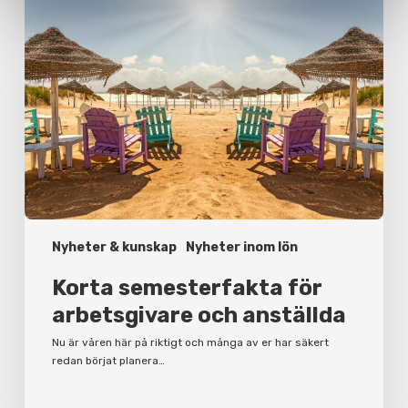
semesterfakta
för
arbetsgivare
och
anställda
Nyheter & kunskap
Nyheter inom lön
Korta semesterfakta för
arbetsgivare och anställda
Nu är våren här på riktigt och många av er har säkert
redan börjat planera…