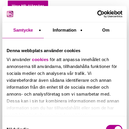
Våra HR-tjänster
Samtycke
Information
Om
Denna webbplats använder cookies
Vi använder
cookies
för att anpassa innehållet och
annonserna till användarna, tillhandahålla funktioner för
sociala medier och analysera vår trafik. Vi
vidarebefordrar även sådana identifierare och annan
information från din enhet till de sociala medier och
Related Posts
annons- och analysföretag som vi samarbetar med.
Dessa kan i sin tur kombinera informationen med annan
Nya
information som du har tillhandahållit eller som de har
redovisningskrav
för
samlat in när du har använt deras tjänster.
fastighetsbolag
Samtyckesval
från