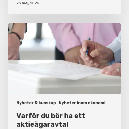
25 maj, 2026
Varför
du
bör
ha
ett
aktieägaravtal
Nyheter & kunskap
Nyheter inom ekonomi
Varför du bör ha ett
aktieägaravtal