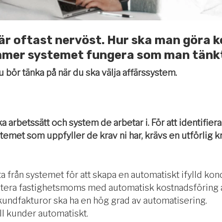
är oftast nervöst. Hur ska man göra k
mer systemet fungera som man tänkt
bör tänka på när du ska välja affärssystem.
a arbetssätt och system de arbetar i. För att identifier
stemet som uppfyller de krav ni har, krävs en utförlig k
data från systemet för att skapa en automatiskt ifylld ko
tera fastighetsmoms med automatisk kostnadsföring a
undfakturor ska ha en hög grad av automatisering.
ll kunder automatiskt.