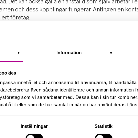
. Det kan också gälla en anställd som själv arbetar i e
emen och dess kopplingar fungerar. Antingen en kont
 ert företag.
et finns en ordentlig styrning åt vilket håll projektet
s för att effektivt hitta ett passande affärssystem och 
Information
 arbetar i systemen som kan se till att bäst val görs vi
 bra bild av hur de vill förbättra sina rutiner. Det är br
cookies
 projektledare. Ett stort argument för att byta affärssy
ställa att alla anställda känner att något i deras arbetss
anpassa innehållet och annonserna till användarna, tillhandahålla 
idarebefordrar även sådana identifierare och annan information frå
ysföretag som vi samarbetar med. Dessa kan i sin tur kombine
dahållit eller som de har samlat in när du har använt deras tjänst
ommer att ha kontakten med den partner so
m ska hjäl
Inställningar
Statistik