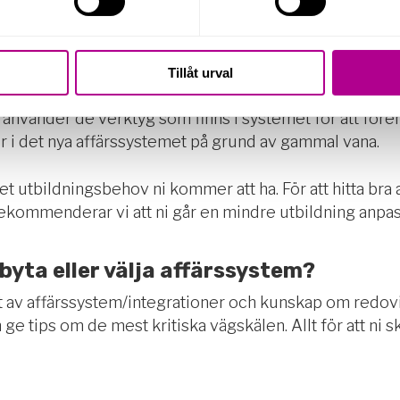
om kraven på de anställda. Om ni ska börja arbeta i ett
ställning för att börja arbeta i ett nytt affärssystem.
Tillåt urval
serat affärssystem är det viktigt att du åsidosätter tid f
u använder de verktyg som finns i systemet för att fören
r i det nya affärssystemet på grund av gammal vana.
et utbildningsbehov ni kommer att ha. För att hitta bra 
rekommenderar vi att ni går en mindre utbildning anpass
 byta eller välja affärssystem?
et av affärssystem/integrationer och kunskap om redov
 ge tips om de mest kritiska
vägskälen. Allt
för att ni 