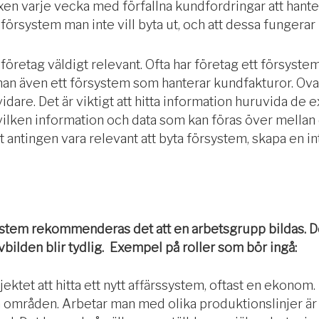
oxen varje vecka med förfallna kundfordringar att hante
försystem man inte vill byta ut, och att dessa fungera
a företag väldigt relevant. Ofta har företag ett försys
man även ett försystem som hanterar kundfakturor. Ova
dare. Det är viktigt att hitta information huruvida de
vilken information och data som kan föras över mella
ntingen vara relevant att byta försystem, skapa en inte
rssystem rekommenderas det att en arbetsgrupp bildas. D
ilden blir tydlig. Exempel på roller som bör ingå:
ektet att hitta ett nytt affärssystem, oftast en ekonom.
områden. Arbetar man med olika produktionslinjer är d