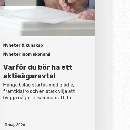
t
tieägaravtal
Nyheter & kunskap
Nyheter inom ekonomi
Varför du bör ha ett
aktieägaravtal
Många bolag startas med glädje,
framtidstro och en stark vilja att
bygga något tillsammans. Ofta…
13 maj, 2026