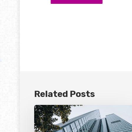
Related Posts
Nya
redovisningskrav
för
fastighetsbolag