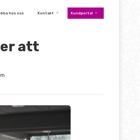
obba hos oss
Kontakt
Kundportal
er att
em