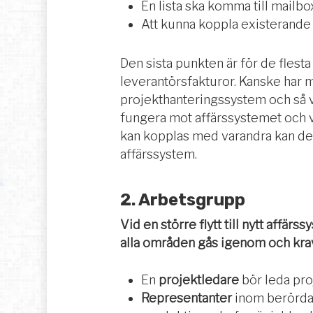
En lista ska komma till mailb
Att kunna koppla existerande 
Den sista punkten är för de flest
leverantörsfakturor. Kanske har 
projekthanteringssystem och så vi
fungera mot affärssystemet och 
kan kopplas med varandra kan det a
affärssystem.
2. Arbetsgrupp
Vid en större flytt till nytt affä
alla områden gås igenom och kravb
En
projektledare
bör leda proj
Representanter
inom berörda 