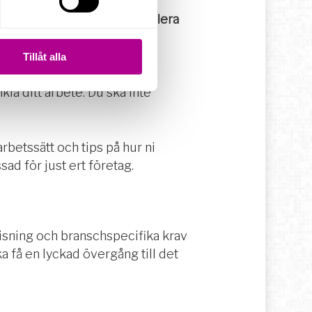
 molnbaserat affärssystem
 Speciellt om man suttit i flera
Tillåt alla
ör att hitta rutiner för att
kla ditt arbete. Du ska inte
arbetssätt och tips på hur ni
ad för just ert företag.
isning och branschspecifika krav
ska få en lyckad övergång till det