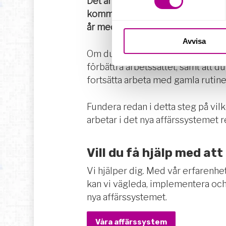
Det är viktigt att vara medveten 
kommer det behöva ske en mental om
år med samma gamla rutiner.
Avvisa
Om du ska börja arbeta i ett molnba
förbättra arbetssättet, samt att d
fortsätta arbeta med gamla rutine
Fundera redan i detta steg på vilk
arbetar i det nya affärssystemet 
Vill du få hjälp med att
Vi hjälper dig. Med vår erfarenh
kan vi vägleda, implementera och
nya affärssystemet.
Våra affärssystem