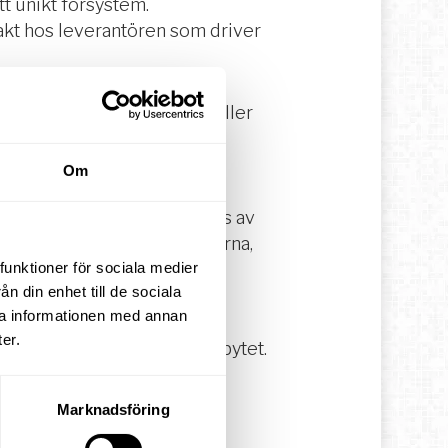
tt unikt försystem.
akt hos leverantören som driver
 ska leda. Dessutom säkerställer
därefter göra flytten.
Om
d övergången till det nya
a att blanda in alla som berörs av
stem är att bättra på rutinerna,
ätt förbättras när man byter
funktioner för sociala medier
n din enhet till de sociala
ra informationen med annan
er.
pa er praktiskt med systembytet.
Marknadsföring