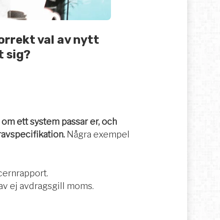
orrekt val av nytt
 sig?
a om ett system passar er, och
ravspecifikation.
Några exempel
ncernrapport.
v ej avdragsgill moms.