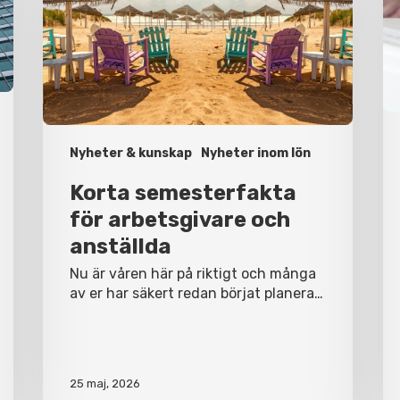
och
et
anställda
ak
Nyheter & kunskap
Nyheter inom lön
Korta semesterfakta
för arbetsgivare och
anställda
Nu är våren här på riktigt och många
av er har säkert redan börjat planera…
25 maj, 2026