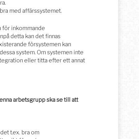
ra.
r bra med affärssystemet.
tem för inkommande
npå detta kan det finnas
 existerande försystemen kan
n dessa system. Om systemen inte
gration eller titta efter ett annat
enna arbetsgrupp ska se till att
et t.ex. bra om