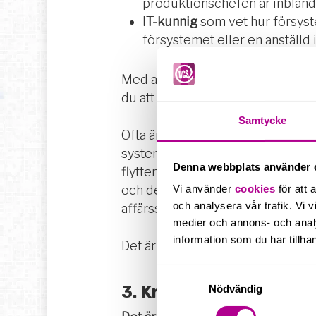
produktionschefen är inblandad
IT-kunnig
som vet hur försyst
försystemet eller en anställd i
Med arbetsgruppen säkrar du att d
du att ni får den kunskap som kräv
Samtycke
Ofta är det de personer som själva
systemet. De har troligen själva en
Denna webbplats använder 
flytten. Exempelvis ekonomer eller
och det är därför viktigt att säker
Vi använder
cookies
för att 
och analysera vår trafik. Vi v
affärssystem.
medier och annons- och anal
information som du har tillhan
Det är även arbetsgruppen som k
Samtyckesval
3. Krav på de anställda
Nödvändig