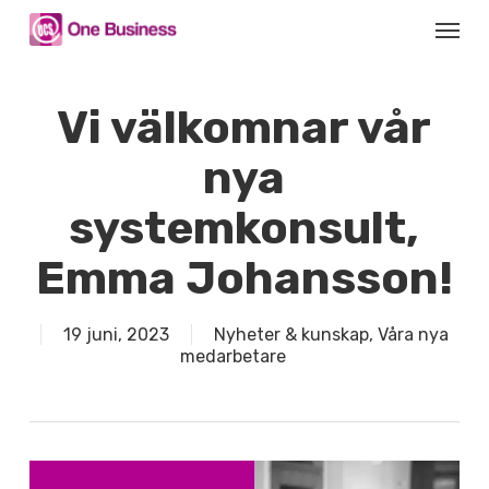
Skip
Menu
to
main
content
Vi välkomnar vår
nya
systemkonsult,
Emma Johansson!
19 juni, 2023
Nyheter & kunskap
,
Våra nya
medarbetare