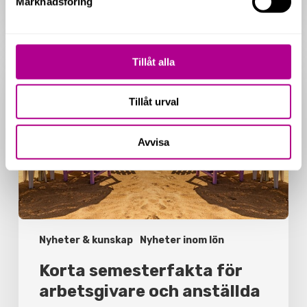
Marknadsföring
Korta
semesterfakta
Tillåt alla
för
arbetsgivare
och
Tillåt urval
anställda
Avvisa
Nyheter & kunskap
Nyheter inom lön
Korta semesterfakta för
arbetsgivare och anställda