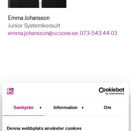
Emma Johansson
Junior Systemkonsult
emma.johansson@ucsone.se
,
073-543 44 03
Samtycke
Information
Om
Related Posts
Nya
Denna webbplats använder cookies