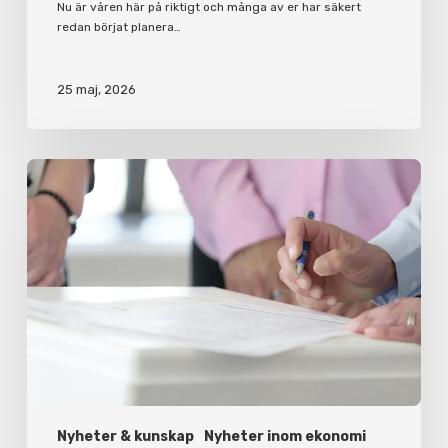
Nu är våren här på riktigt och många av er har säkert
redan börjat planera…
25 maj, 2026
Varför
du
bör
ha
ett
aktieägaravtal
Nyheter & kunskap
Nyheter inom ekonomi