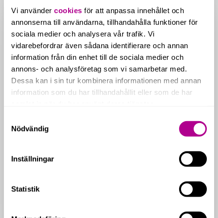
redovisningskrav
Vi använder
cookies
för att anpassa innehållet och
för
fastighetsbolag
annonserna till användarna, tillhandahålla funktioner för
från
sociala medier och analysera vår trafik. Vi
2026
vidarebefordrar även sådana identifierare och annan
information från din enhet till de sociala medier och
annons- och analysföretag som vi samarbetar med.
Dessa kan i sin tur kombinera informationen med annan
information som du har tillhandahållit eller som de har
samlat in när du har använt deras tjänster.
Nyheter & kunskap
Nyheter inom ekonomi
Samtyckesval
Nödvändig
Nya redovisningskrav för
fastighetsbolag från 2026
Inställningar
Från och med 2026 gäller nya redovisningsregler för
fastighetsbolag. Övergången till K3 och
komponentavskrivning påverkar…
Statistik
10 juni, 2026