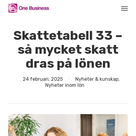
Skip
Menu
to
main
content
Skattetabell 33 –
så mycket skatt
dras på lönen
24 februari, 2025
Nyheter & kunskap
,
Nyheter inom lön