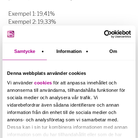
Exempel 1: 19,41%
Exempel 2: 19,33%
Exempel 3: 33,65%
Exempel 4: 34%
Samtycke
Information
Om
Kan jag be arbetsgivaren om lägre skatteavdrag
Denna webbplats använder cookies
på min lön?
Vi använder
cookies
för att anpassa innehållet och
Nej, du kan
aldrig
kräva att din arbetsgivare ska
annonserna till användarna, tillhandahålla funktioner för
göra ett lägre skatteavdrag från din lön utan att
sociala medier och analysera vår trafik. Vi
ha ett beslut från Skatteverket. Däremot kan du
vidarebefordrar även sådana identifierare och annan
alltid be dem att dra lite extra (lite
mer
) om du
information från din enhet till de sociala medier och
vill slippa restskatt!
annons- och analysföretag som vi samarbetar med.
Dessa kan i sin tur kombinera informationen med annan
information som du har tillhandahållit eller som de har