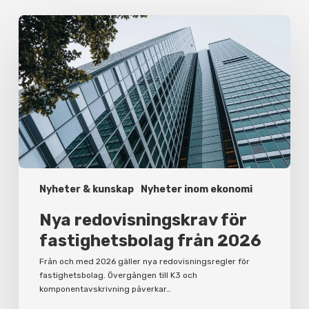
Nya
redovisningskrav
för
fastighetsbolag
från
2026
Nyheter & kunskap
Nyheter inom ekonomi
Nya redovisningskrav för
fastighetsbolag från 2026
Från och med 2026 gäller nya redovisningsregler för
fastighetsbolag. Övergången till K3 och
komponentavskrivning påverkar…