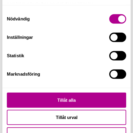
samlat in när du har använt deras tjänster.
Samtyckesval
Verkar det krångligt?
Nödvändig
Vi på UCS One Business hjälper dig med
lönerna och ser till att rätt skatt redovisas och
Inställningar
betalas in. Välkommen att kontakta oss, eller läs
mer om våra
lönetjänster här
.
Statistik
Marknadsföring
Tillåt alla
Tillåt urval