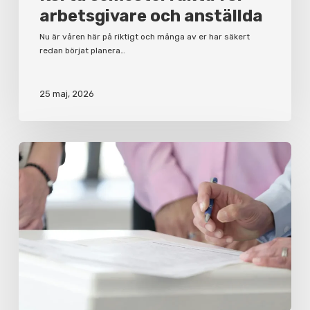
arbetsgivare och anställda
Nu är våren här på riktigt och många av er har säkert
redan börjat planera…
25 maj, 2026
Varför
du
bör
ha
ett
aktieägaravtal