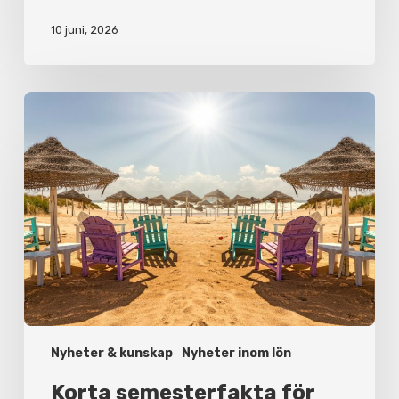
10 juni, 2026
Korta
semesterfakta
för
arbetsgivare
och
anställda
Nyheter & kunskap
Nyheter inom lön
Korta semesterfakta för