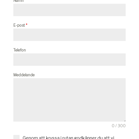
Namn
*
E-post
*
Telefon
Meddelande
0 / 300
Genom att kryssa i rutan godkänner du att vi