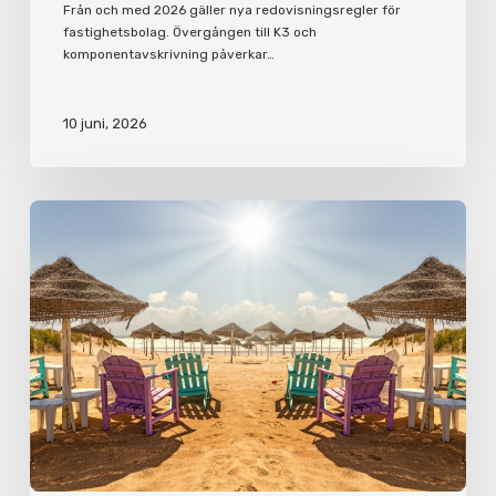
Från och med 2026 gäller nya redovisningsregler för
fastighetsbolag. Övergången till K3 och
komponentavskrivning påverkar…
10 juni, 2026
Korta
semesterfakta
för
arbetsgivare
och
anställda