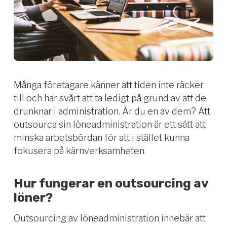
Många
företagare
känner
att tiden inte räcker
till
och h
ar svårt att
ta ledigt på grund av att
de
drunknar i administration
. Är du en av dem? Att
outso
urca sin löneadministration är ett sätt att
minska arbetsbördan för att i stället kunna
fokusera på kärnverksamheten
.
Hur fungerar en outsourcing av
löner?
Outsourcing av löneadministration innebär att