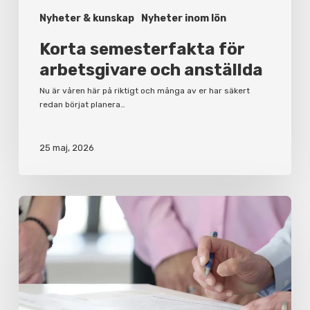
Nyheter & kunskap
Nyheter inom lön
Korta semesterfakta för
arbetsgivare och anställda
Nu är våren här på riktigt och många av er har säkert
redan börjat planera…
25 maj, 2026
Varför
du
bör
ha
ett
aktieägaravtal