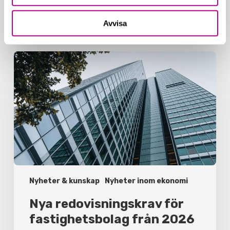
Avvisa
Related Posts
Nya
redovisningskrav
för
fastighetsbolag
från
2026
Nyheter & kunskap
Nyheter inom ekonomi
Nya redovisningskrav för
fastighetsbolag från 2026