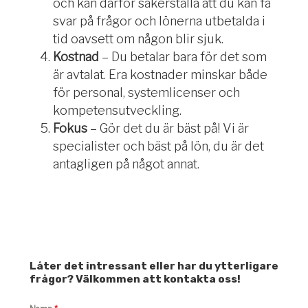
och kan därför säkerställa att du kan få
svar på frågor och lönerna utbetalda i
tid oavsett om någon blir sjuk.
Kostnad
– Du betalar bara för det som
är avtalat. Era kostnader minskar både
för personal, systemlicenser och
kompetensutv
eck
ling.
Fokus
– Gör det du är bäst på!
Vi är
specialister och bäst på lön, du är det
antagligen på något annat.
Låter det intressant eller har du ytterligare
frågor? Välkommen att kontakta oss!