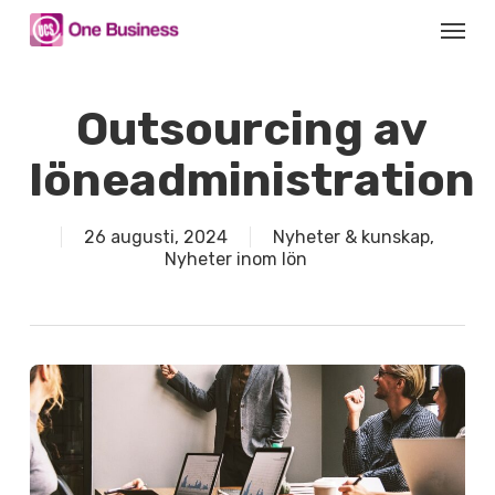
Skip
Menu
to
main
content
Outsourcing av
löneadministration
26 augusti, 2024
Nyheter & kunskap
,
Nyheter inom lön