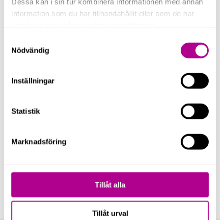
Dessa kan i sin tur kombinera informationen med annan
information som du har tillhandahållit eller som de har
samlat in när du har använt deras tjänster.
Samtyckesval
Nödvändig
Lina Hoff
Inställningar
Affärsområdesansvarig Lön
070-995 46 95
Statistik
lina.hoff@ucsone.se
Marknadsföring
Tillåt alla
Tillåt urval