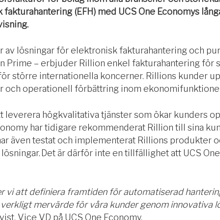
isk fakturahantering (EFH) med UCS One Economys lång
isning.
r av lösningar för elektronisk fakturahantering och p
on Prime – erbjuder Rillion enkel fakturahantering för 
ör större internationella koncerner. Rillions kunder 
er och operationell förbättring inom ekonomifunktione
leverera högkvalitativa tjänster som ökar kunders opera
nomy har tidigare rekommenderat Rillion till sina kun
 även testat och implementerat Rillions produkter o
ösningar. Det är därför inte en tillfällighet att UCS O
vi att definiera framtiden för automatiserad hanterin
verkligt mervärde för våra kunder genom innovativa l
kvist, Vice VD på UCS One Economy.