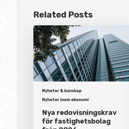
Related Posts
Nya
redovisningskrav
för
fastighetsbolag
från
2026
Nyheter & kunskap
Nyheter inom ekonomi
Nya redovisningskrav
för fastighetsbolag