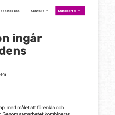
obba hos oss
Kontakt
Kundportal
n ingår
idens
tem
kap, med målet att förenkla och
kar. Genom samarbetet kombineras