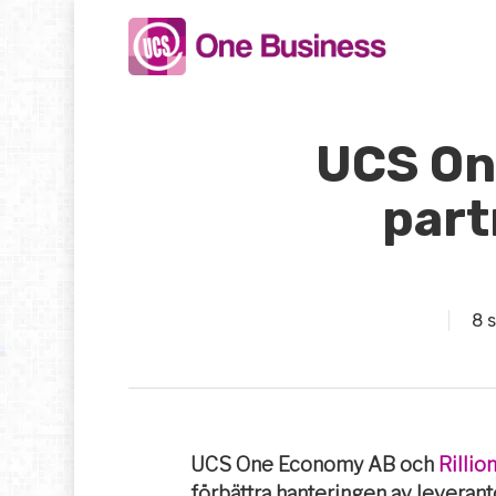
Skip
to
main
content
UCS On
part
8 
UCS One Economy AB och
Rillio
förbättra hanteringen av leveran