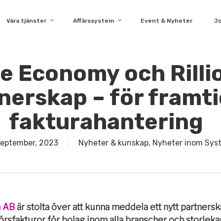
Våra tjänster
Affärssystem
Event & Nyheter
J
e Economy och Rillio
nerskap – för framt
fakturahantering
september, 2023
Nyheter & kunskap
,
Nyheter inom Sys
n AB
är stolta över att kunna meddela ett nytt partners
törsfakturor för bolag inom alla branscher och storle