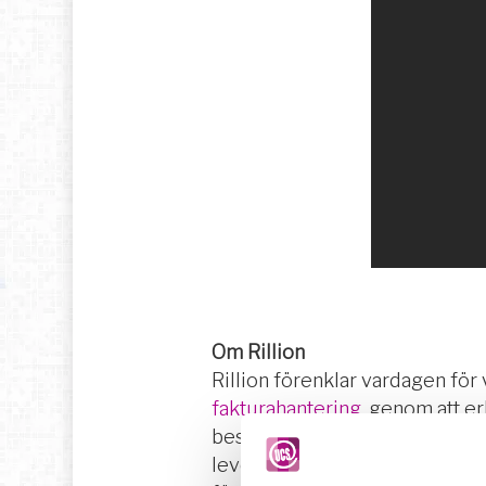
Om Rillion
Rillion förenklar vardagen fö
fakturahantering
, genom att e
beställningar, till fakturamat
levererar vi mer effektiv faktu