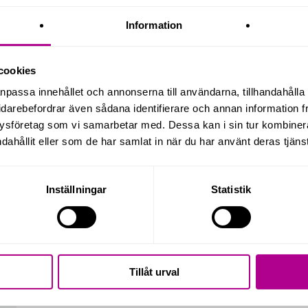
r på våra lösningar. För mer information, besök:
www.rill
Information
en
systemåterförsäljare
som testat och implementerat 
cookies
ng för att stödja företag genom hela processen och v
anpassa innehållet och annonserna till användarna, tillhandahålla 
leverera anpassningsbara och effektiva lösningar.
idarebefordrar även sådana identifierare och annan information frå
ysföretag som vi samarbetar med. Dessa kan i sin tur kombine
dahållit eller som de har samlat in när du har använt deras tjänst
ommen att kontakta
Inställningar
Statistik
Tillåt urval