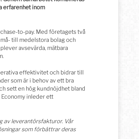
a erfarenhet inom
urchase-to-pay. Med företagets två
små- till medelstora bolag och
upplever avsevärda, mätbara
n.
tiva effektivitet och bidrar till
der som är i behov av ett bra
ch sett en hög kundnöjdhet bland
ne Economy inleder ett
g av leverantörsfakturor. Vår
ösningar som förbättrar deras