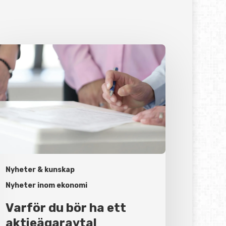
rför
r
t
tieägaravtal
Nyheter & kunskap
Nyheter inom ekonomi
Varför du bör ha ett
aktieägaravtal