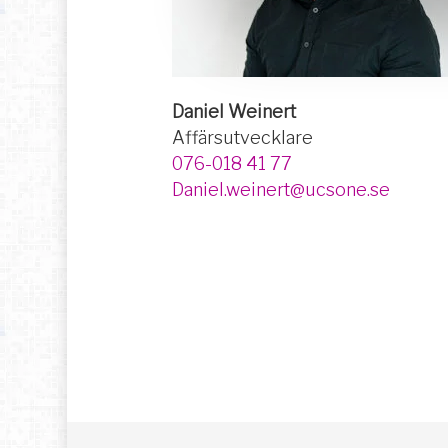
Daniel Weinert
Affärsutvecklare
076-018 41 77
Daniel.weinert@ucsone.se