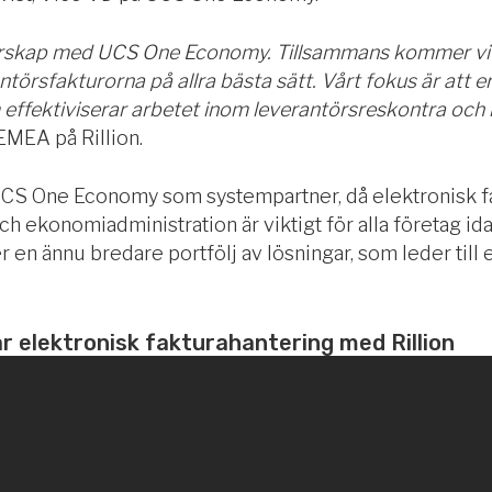
nerskap med UCS One Economy. Tillsammans kommer vi bid
törsfakturorna på allra bästa sätt. Vårt fokus är att e
 effektiviserar arbetet inom leverantörsreskontra och
 EMEA på Rillion.
UCS One Economy som systempartner, då elektronisk f
och ekonomiadministration är viktigt för alla företag 
n ännu bredare portfölj av lösningar, som leder till 
r elektronisk fakturahantering med Rillion