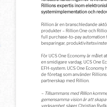
Rillions expertis inom elektron
systemimplementation och redov
Rillion är en branschledande aktö
produkter – Rillion One och Rilli
full purchase-to-pay automation f
besparingar, produktivitetsvinst
För UCS One Economy är målet att 
en smidigare vardag. UCS One Eco
EFH-system. UCS One Economy har
de företag som använder Rillions l
partnerskap med Rillion.
– Tillsammans med Rillion kommer 
gemensamma vision är att skapa 
verksamhet
,
säger Christian Ryd