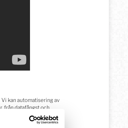
 Vi kan automatisering av
, från datafångst och
 kundservicen i branschen
ingen till att över 3,000