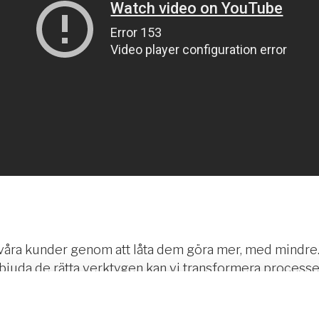
r våra kunder genom att låta dem göra mer, med mindre.
rbjuda de rätta verktygen kan vi transformera processer
chning och attest. Med 25 års erfarenhet och den bästa
rahantering och sinnesro till våra kunder. Det är anledn