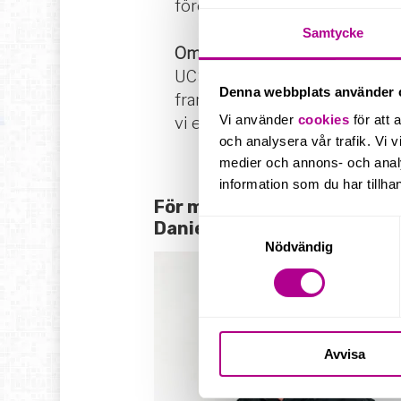
företag i fler än 50 länder lita
Samtycke
Om UCS One Economy
UCS One Economy är en erfar
Denna webbplats använder 
framgång. Genom vårt engagema
Vi använder
cookies
för att 
vi en pålitlig partner för att 
och analysera vår trafik. Vi v
medier och annons- och anal
information som du har tillhan
För mer information, välk
Daniel:
Samtyckesval
Nödvändig
Avvisa