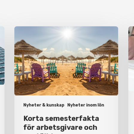
Korta
Va
semesterfakta
du
för
bö
arbetsgivare
ha
och
et
anställda
ak
Nyheter & kunskap
Nyheter inom lön
Korta semesterfakta
för arbetsgivare och