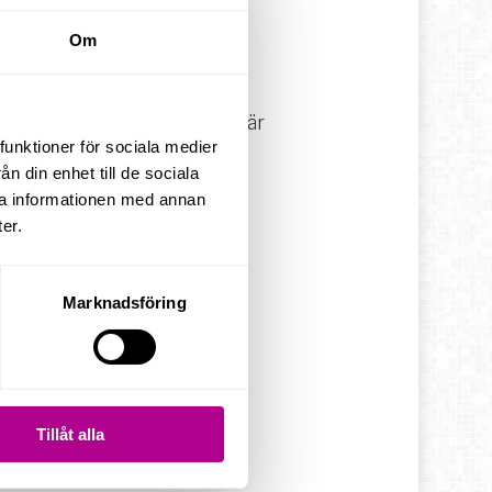
ion.com
Om
Rillions EFH-lösningar med
år passion för innovation, är
funktioner för sociala medier
n din enhet till de sociala
ra informationen med annan
er.
Marknadsföring
Tillåt alla