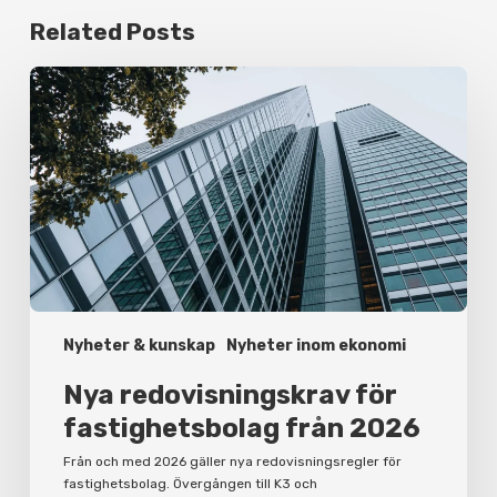
Related Posts
Nya
redovisningskrav
för
fastighetsbolag
från
2026
Nyheter & kunskap
Nyheter inom ekonomi
Nya redovisningskrav för
fastighetsbolag från 2026
Från och med 2026 gäller nya redovisningsregler för
fastighetsbolag. Övergången till K3 och