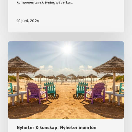
komponentavskrivning påverkar…
10 juni, 2026
Korta
semesterfakta
för
arbetsgivare
och
anställda
Nyheter & kunskap
Nyheter inom lön