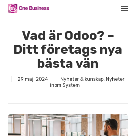
Skip
Menu
to
main
content
Vad är Odoo? –
Ditt företags nya
bästa vän
29 maj, 2024
Nyheter & kunskap
,
Nyheter
inom System