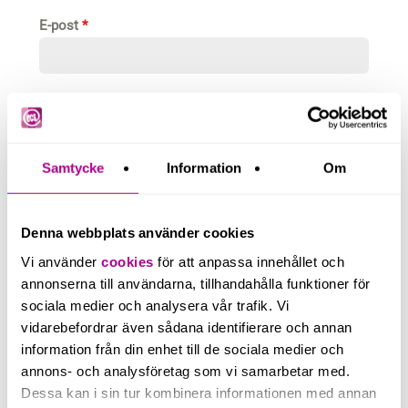
E-post
*
Telefonnummer
Samtycke
Information
Om
Beskriv kortfattat ditt ärende
Denna webbplats använder cookies
Vi använder
cookies
för att anpassa innehållet och
annonserna till användarna, tillhandahålla funktioner för
sociala medier och analysera vår trafik. Vi
vidarebefordrar även sådana identifierare och annan
0 / 300
information från din enhet till de sociala medier och
Genom att kryssa i rutan godkänner du att vi lagrar
annons- och analysföretag som vi samarbetar med.
och behandlar dina uppgifter enligt vår
Dessa kan i sin tur kombinera informationen med annan
integritetspolicy
.