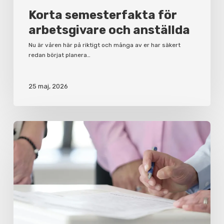
Korta semesterfakta för
arbetsgivare och anställda
Nu är våren här på riktigt och många av er har säkert
redan börjat planera…
25 maj, 2026
Varför
du
bör
ha
ett
aktieägaravtal