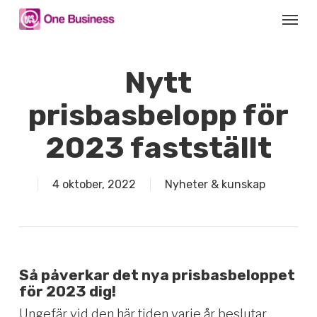
Skip
Menu
to
main
content
Nytt
prisbasbelopp för
2023 fastställt
4 oktober, 2022
Nyheter & kunskap
Så påverkar det nya prisbasbeloppet
för 2023 dig!
Ungefär vid den här tiden varje år beslutar