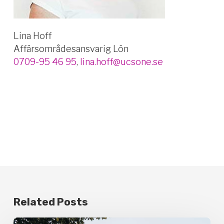
Lina Hoff
Affärsområdesansvarig Lön
0709-95 46 95
,
lina.hoff@ucsone.se
Related Posts
Nya