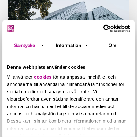
redovisningskrav
för
fastighetsbolag
från
2026
Samtycke
Information
Om
Denna webbplats använder cookies
Nyheter & kunskap
Nyheter inom ekonomi
Vi använder
cookies
för att anpassa innehållet och
annonserna till användarna, tillhandahålla funktioner för
Nya redovisningskrav för
sociala medier och analysera vår trafik. Vi
fastighetsbolag från 2026
vidarebefordrar även sådana identifierare och annan
Från och med 2026 gäller nya redovisningsregler för
information från din enhet till de sociala medier och
fastighetsbolag. Övergången till K3 och
annons- och analysföretag som vi samarbetar med.
komponentavskrivning påverkar…
Dessa kan i sin tur kombinera informationen med annan
information som du har tillhandahållit eller som de har
samlat in när du har använt deras tjänster.
10 juni, 2026