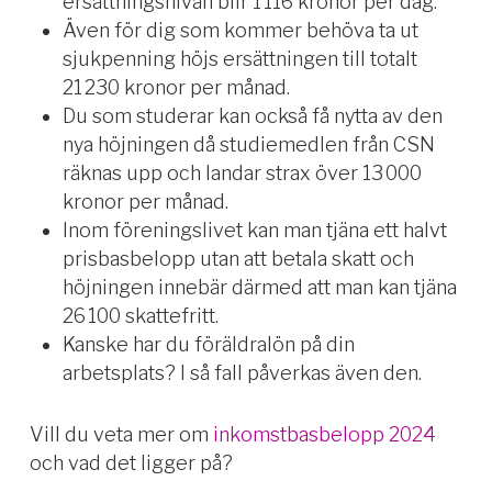
ersättningsnivån blir 1 116 kronor per dag.
Även för dig som kommer behöva ta ut
sjukpenning höjs ersättningen till totalt
21 230 kronor per månad.
Du som studerar kan också få nytta av den
nya höjningen då studiemedlen från CSN
räknas upp och landar strax över 13 000
kronor per månad.
Inom föreningslivet kan man tjäna ett halvt
prisbasbelopp utan att betala skatt och
höjningen innebär därmed att man kan tjäna
26 100 skattefritt.
Kanske har du föräldralön på din
arbetsplats? I så fall påverkas även den.
Vill du veta mer om
inkomstbasbelopp 2024
och vad det ligger på?