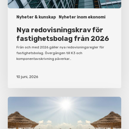
Nyheter & kunskap
Nyheter inom ekonomi
Nya redovisningskrav för
fastighetsbolag från 2026
Från och med 2026 gäller nya redovisningsregler för
fastighetsbolag. Övergången till K3 och
komponentavskrivning påverkar…
10 juni, 2026
Korta
semesterfakta
för
arbetsgivare
och
anställda