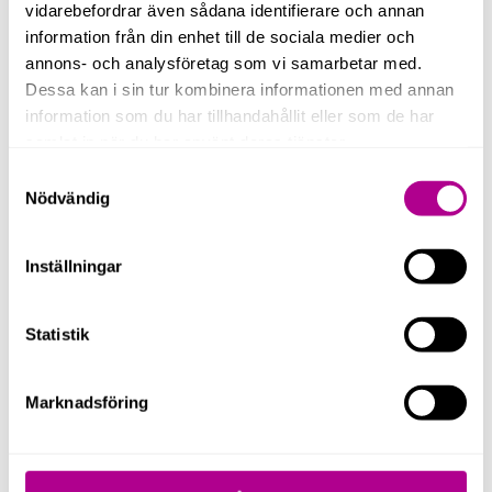
vidarebefordrar även sådana identifierare och annan
information från din enhet till de sociala medier och
annons- och analysföretag som vi samarbetar med.
Dessa kan i sin tur kombinera informationen med annan
information som du har tillhandahållit eller som de har
samlat in när du har använt deras tjänster.
0 / 300
Samtyckesval
Nödvändig
Genom att kryssa i rutan godkänner du att vi
lagrar och behandlar dina uppgifter enligt vår
integritetspolicy
.
Inställningar
Skicka
Statistik
Marknadsföring