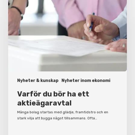
du
bör
ha
ett
aktieägaravtal
Nyheter & kunskap
Nyheter inom ekonomi
Varför du bör ha ett
aktieägaravtal
Många bolag startas med glädje, framtidstro och en
stark vilja att bygga något tillsammans. Ofta…