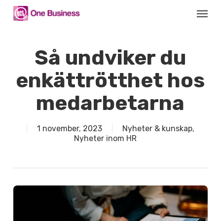
Skip
Menu
to
main
content
Så undviker du
enkättrötthet hos
medarbetarna
1 november, 2023
Nyheter & kunskap
,
Nyheter inom HR