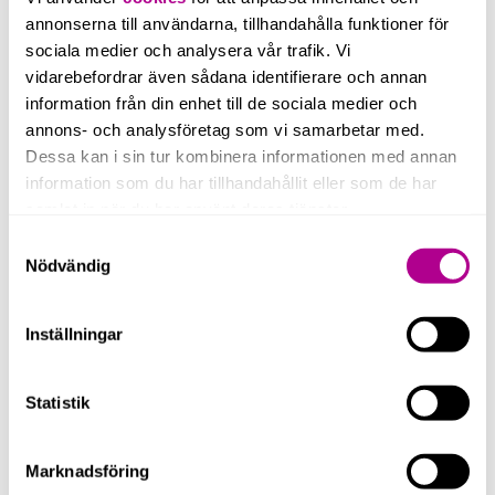
Vänligen läs mer om
våra tjänster
och
annonserna till användarna, tillhandahålla funktioner för
kontakta oss
så svarar vi så fort vi kan!
sociala medier och analysera vår trafik. Vi
vidarebefordrar även sådana identifierare och annan
information från din enhet till de sociala medier och
annons- och analysföretag som vi samarbetar med.
Dessa kan i sin tur kombinera informationen med annan
information som du har tillhandahållit eller som de har
samlat in när du har använt deras tjänster.
Samtyckesval
Nödvändig
Inställningar
Statistik
Sami
Homsi
Marknadsföring
Affärsområdesansvarig Mindre bolag/