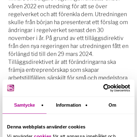
våren 2022 en utredning för att se över
regelverket och att förenkla dem. Utredningen
skulle från början ha presenterat ett förslag om
ändringar i regelverket senast den 30
november i år. På grund av ett tilläggsdirektiv
från den nya regeringen har utredningen fått en
förlängd tid till den 29 mars 2024.
Tilläggsdirektivet är att förändringarna ska
främja entreprenörskap som skapar
arbetstillfällen, särskilt för små och medelstora
företag.
Samtycke
Information
Om
Har du fler frågor och funderingar
Denna webbplats använder cookies
kring detta?
Vi använder
cookies
för att anpassa innehållet och