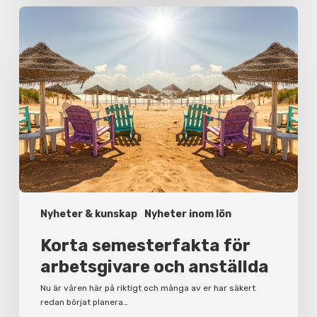
Korta
semesterfakta
för
arbetsgivare
och
anställda
Nyheter & kunskap
Nyheter inom lön
Korta semesterfakta för
arbetsgivare och anställda
Nu är våren här på riktigt och många av er har säkert
redan börjat planera…