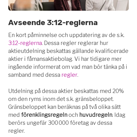
Avseende 3:12-reglerna
En kort påminnelse och uppdatering av de s.k.
3:12-reglerna
. Dessa regler reglerar hur
aktieutdelning beskattas gällande kvalificerade
aktier i fåmansaktiebolag. Vi har tidigare mer
ingående informerat om vad man bör tänka på i
samband med dessa
regler
.
Utdelning på dessa aktier beskattas med 20%
om den ryms inom det s.k. gränsbeloppet.
Gränsbeloppet kan beräknas på två olika sätt
med
förenklingsregeln
och
huvudregeln
.
Idag
berörs u
ngefär 300 000 företag av dessa
regler.