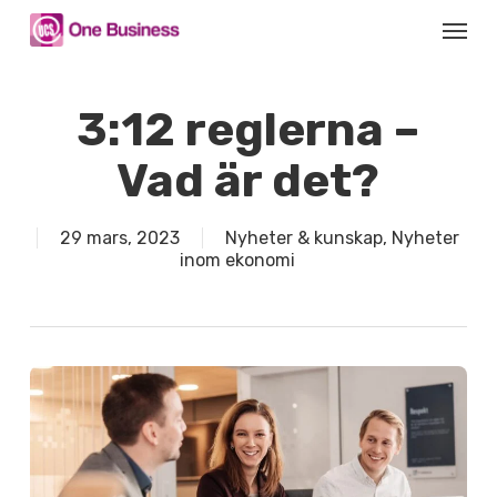
Skip
Menu
to
main
content
3:12 reglerna –
Vad är det?
29 mars, 2023
Nyheter & kunskap
,
Nyheter
inom ekonomi