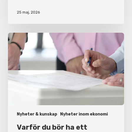
25 maj, 2026
Varför
du
bör
ha
ett
aktieägaravtal
Nyheter & kunskap
Nyheter inom ekonomi
Varför du bör ha ett