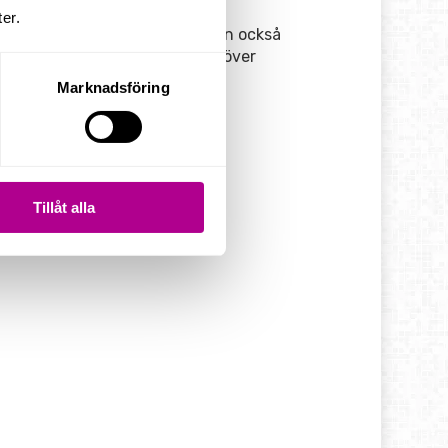
er.
som din personliga guide? Du kan också
nabbsökningen låter dig hoppa över
Marknadsföring
Tillåt alla