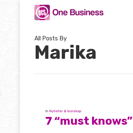
Skip
to
main
content
All Posts By
Marika
In
Nyheter & kunskap
7 “must knows”