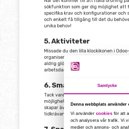
När det kommer till att hålla ordning p
sökfunktion som ger dig möjlighet att f
specifika krav och konfigurationer och 
och enkelt få tillgång till det du behö
unika behov!
5. Aktiviteter
Missade du den lilla klockikonen i Odoo
organiserad – Aktiviteter. Med ett enke
aldrig glömmer att följa upp med kolleg
arbetsdag.
6. Smartknappar
Samtycke
Tack vare smartknapparna i Odoo kan du 
möjligheter i CRM, hantera möten i kal
Denna webbplats använder 
skapar även “brödsmulor” som smidigt låt
Vi använder
cookies
för att 
tidkrävande sökningar.
och analysera vår trafik. Vi v
medier och annons- och anal