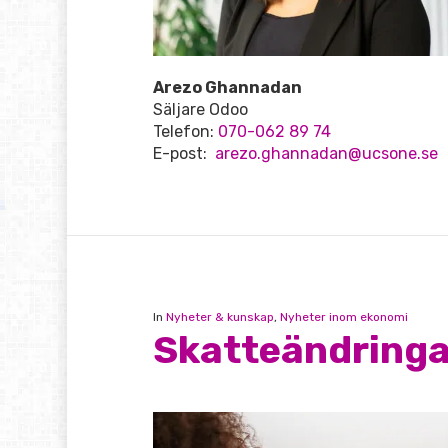
Arezo Ghannadan
Säljare Odoo
Telefon:
070-062 89 74
E-post:
arezo.ghannadan@ucsone.se
In
Nyheter & kunskap
,
Nyheter inom ekonomi
Skatteändringa