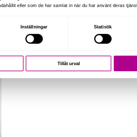
dahållit eller som de har samlat in när du har använt deras tjänst
a enkelt kan börja skriva och att ett sökfält nu dyker upp 
oavsett om det är CRM, fakturering eller projektledning. S
ång till det du behöver.
Inställningar
Statistik
ler vill lära dig mer om Odoos moduler?
Tillåt urval