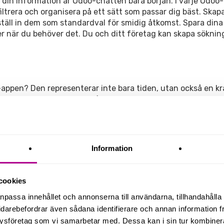
å din information är Odoo-chatten bara början. I varje Odoo-
iltrera och organisera på ett sätt som passar dig bäst. Skap
ställ in dem som standardval för smidig åtkomst. Spara dina
ver när du behöver det. Du och ditt företag kan skapa sökni
-appen? Den representerar inte bara tiden, utan också en kra
lt klick kan du sätta upp påminnelser, skapa anteckningar, s
or eller kunder. Anpassa och konfigurera aktiviteter efter d
Information
snabbt och enkelt navigera mellan olika delar i ditt arbete 
endern och sköt försäljning och prenumerationer – allt från
cookies
er dig återvända till platser du besökt tidigare. På så sätt
anpassa innehållet och annonserna till användarna, tillhandahålla 
idarebefordrar även sådana identifierare och annan information frå
ysföretag som vi samarbetar med. Dessa kan i sin tur kombine