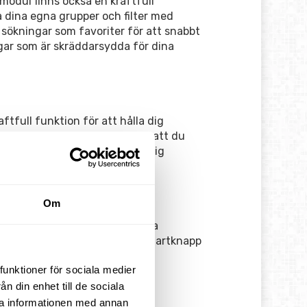
modul finns också en kraftfull
a dina egna grupper och filter med
 sökningar som favoriter för att snabbt
ngar som är skräddarsydda för dina
ftfull funktion för att hålla dig
chemalägga samtal och se till att du
ina specifika behov för en smidig
Om
utan att förlora fokus. Se dina
 ett och samma ställe. Varje smartknapp
 slipper du onödiga klick och
funktioner för sociala medier
n din enhet till de sociala
ra informationen med annan