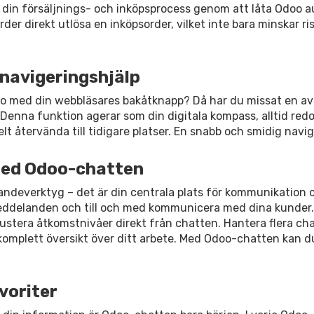
i din försäljnings- och inköpsprocess genom att låta Odoo 
rder direkt utlösa en inköpsorder, vilket inte bara minskar ri
 navigeringshjälp
o med din webbläsares bakåtknapp? Då har du missat en av 
enna funktion agerar som din digitala kompass, alltid redo
lt återvända till tidigare platser. En snabb och smidig navig
r med Odoo-chatten
landeverktyg – det är din centrala plats för kommunikation
meddelanden och till och med kommunicera med dina kunder. 
justera åtkomstnivåer direkt från chatten. Hantera flera ch
omplett översikt över ditt arbete. Med Odoo-chatten kan 
voriter